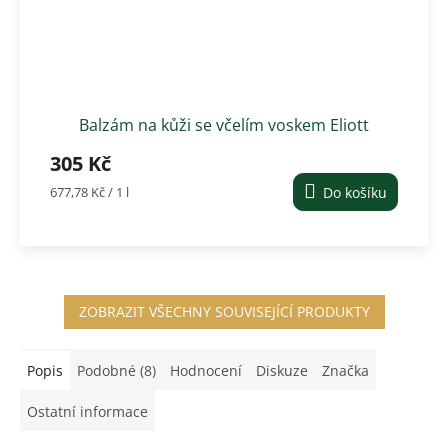
Balzám na kůži se včelím voskem Eliott
305 Kč
Měrná
677,78 Kč / 1 l
Do košíku
cena:
ZOBRAZIT VŠECHNY SOUVISEJÍCÍ PRODUKTY
Popis
Podobné (8)
Hodnocení
Diskuze
Značka
Ostatní informace