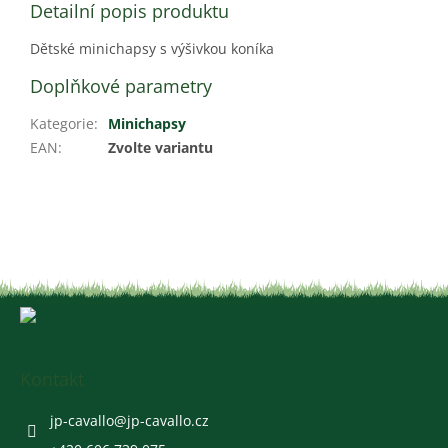
Detailní popis produktu
Dětské minichapsy s výšivkou koníka
Doplňkové parametry
Kategorie
:
Minichapsy
EAN
:
Zvolte variantu
Z
á
p
a
Kontakt
t
í
jp-cavallo
@
jp-cavallo.cz