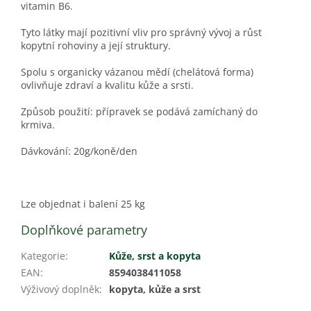
vitamin B6.
Tyto látky mají pozitivní vliv pro správný vývoj a růst
kopytní rohoviny a její struktury.
Spolu s organicky vázanou mědí (chelátová forma)
ovlivňuje zdraví a kvalitu kůže a srsti.
Způsob použití: přípravek se podává zamíchaný do
krmiva.
Dávkování: 20g/koně/den
Lze objednat i balení 25 kg
Doplňkové parametry
Kategorie
:
Kůže, srst a kopyta
EAN
:
8594038411058
Výživový doplněk
:
kopyta, kůže a srst