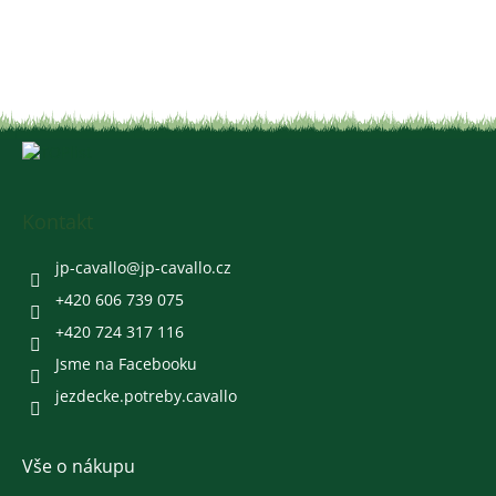
Z
á
p
a
Kontakt
t
í
jp-cavallo
@
jp-cavallo.cz
+420 606 739 075
+420 724 317 116
Jsme na Facebooku
jezdecke.potreby.cavallo
Vše o nákupu