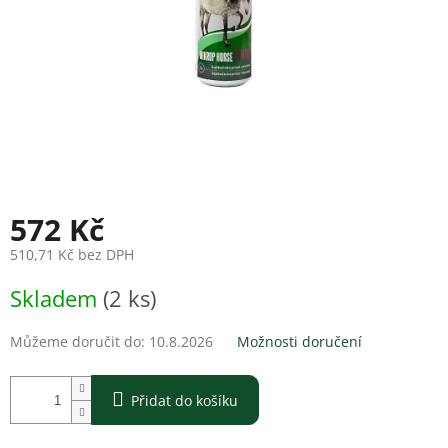
572 Kč
510,71 Kč bez DPH
Měrná
Skladem
(2 ks)
cena:
Můžeme doručit do:
10.8.2026
Možnosti doručení
Přidat do košíku