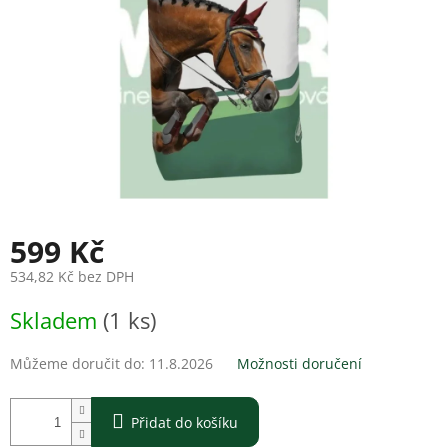
599 Kč
534,82 Kč bez DPH
Měrná
Skladem
(1 ks)
cena:
Můžeme doručit do:
11.8.2026
Možnosti doručení
Přidat do košíku