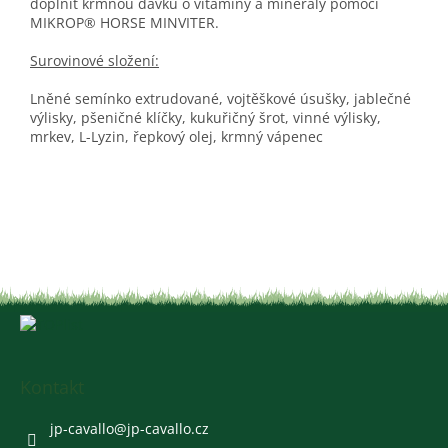
doplnit krmnou dávku o vitaminy a minerály pomocí
MIKROP® HORSE MINVITER.
Surovinové složení:
Lněné semínko extrudované, vojtěškové úsušky, jablečné
výlisky, pšeničné klíčky, kukuřičný šrot, vinné výlisky,
mrkev, L-Lyzin, řepkový olej, krmný vápenec
Z
á
p
a
Kontakt
t
í
jp-cavallo
@
jp-cavallo.cz