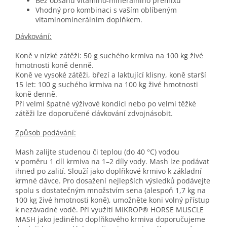
Bez obsahu vitamino-minerálního premixu
Vhodný pro kombinaci s vaším oblíbeným
vitaminominerálním doplňkem.
Dávkování:
Koně v nízké zátěži: 50 g suchého krmiva na 100 kg živé
hmotnosti koně denně.
Koně ve vysoké zátěži, březí a laktující klisny, koně starší
15 let: 100 g suchého krmiva na 100 kg živé hmotnosti
koně denně.
Při velmi špatné výživové kondici nebo po velmi těžké
zátěži lze doporučené dávkování zdvojnásobit.
Způsob podávání:
Mash zalijte studenou či teplou (do 40 °C) vodou
v poměru 1 díl krmiva na 1–2 díly vody. Mash lze podávat
ihned po zalití. Slouží jako doplňkové krmivo k základní
krmné dávce. Pro dosažení nejlepších výsledků podávejte
spolu s dostatečným množstvím sena (alespoň 1,7 kg na
100 kg živé hmotnosti koně), umožněte koni volný přístup
k nezávadné vodě. Při využití MIKROP® HORSE MUSCLE
MASH jako jediného doplňkového krmiva doporučujeme