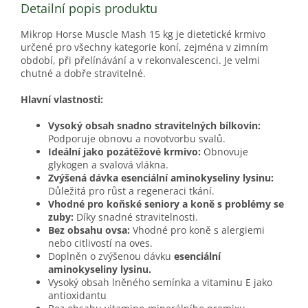
Detailní popis produktu
Mikrop Horse Muscle Mash 15 kg je dietetické krmivo
určené pro všechny kategorie koní, zejména v zimním
období, při přelínávání a v rekonvalescenci. Je velmi
chutné a dobře stravitelné.
Hlavní vlastnosti:
Vysoký obsah snadno stravitelných bílkovin:
Podporuje obnovu a novotvorbu svalů.
Ideální jako pozátěžové krmivo:
Obnovuje
glykogen a svalová vlákna.
Zvýšená dávka esenciální aminokyseliny lysinu:
Důležitá pro růst a regeneraci tkání.
Vhodné pro koňské seniory a koně s problémy se
zuby:
Díky snadné stravitelnosti.
Bez obsahu ovsa:
Vhodné pro koně s alergiemi
nebo citlivostí na oves.
Doplněn o zvýšenou dávku
esenciální
aminokyseliny lysinu.
Vysoký obsah lněného semínka a vitaminu E jako
antioxidantu