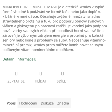
MIKROP® HORSE MUSCLE MASH je dietetické krmivo v sypké
formě vhodné k podávání ve formě kaše nebo jako doplňku
k běžné krmné dávce. Obsahuje zvýšené množství snadno
stravitelného proteinu a tuku pro podporu obnovy svalových
vláken a glykogenu po pracovní zátěži. Je vhodný jako podpora
nové tvorby svalových vláken při opadlosti horní svalové linie,
zároveň je výborným zdrojem energie a proteinů pro koňské
seniory nebo koně s problémy se zuby. Neobsahuje vitamino-
minerální premix, krmivo proto můžete kombinovat se svým
oblíbeným vitaminominerálním doplňkem.
Detailní informace
ZEPTAT SE
HLÍDAT
SDÍLET
Popis
Hodnocení
Diskuze
Značka