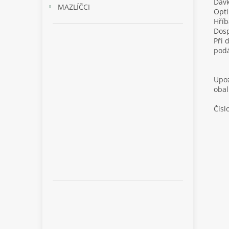
Dávk
MAZLÍČCI
Opti
Hříb
Dosp
Při 
podá
Upoz
obal
Čísl