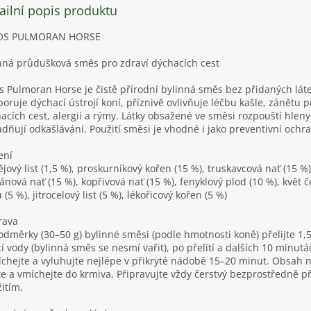
ailní popis produktu
OS PULMORAN HORSE
nná průdušková směs pro zdraví dýchacích cest
s Pulmoran Horse je čistě přírodní bylinná směs bez přidaných láte
oruje dýchací ústrojí koní, příznivě ovlivňuje léčbu kašle, zánětu 
acích cest, alergií a rýmy. Látky obsažené ve směsi rozpouští hleny
dňují odkašlávání. Použití směsi je vhodné i jako preventivní ochr
ení
ějový list (1,5 %), proskurníkový kořen (15 %), truskavcová nať (15 %)
ánová nať (15 %), kopřivová nať (15 %), fenyklový plod (10 %), květ 
 (5 %), jitrocelový list (5 %), lékořicový kořen (5 %)
rava
odměrky (30–50 g) bylinné směsi (podle hmotnosti koně) přelijte 1,5 
cí vody (bylinná směs se nesmí vařit), po přelití a dalších 10 minutá
chejte a vyluhujte nejlépe v přikryté nádobě 15–20 minut. Obsah 
jte a vmíchejte do krmiva, Připravujte vždy čerstvý bezprostředně p
itím.