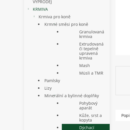
p
VÝPRODEJ
a
KRMIVA
n
Krmiva pro koně
e
Krmné směsi pro koně
l
Granulovaná
krmiva
Extrudovaná
či tepelně
upravená
krmiva
Mash
Müsli a TMR
Pamlsky
Lizy
Minerální a bylinné doplňky
Pohybový
aparát
Kůže, srst a
Popi
kopyta
Dýchací