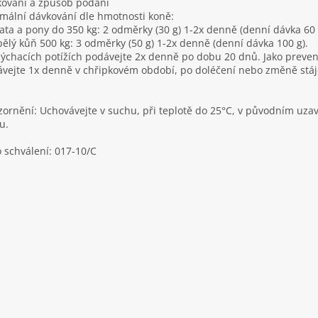
ování a způsob podání
mální dávkování dle hmotnosti koně:
ata a pony do 350 kg: 2 odměrky (30 g) 1-2x denně (denní dávka 60 
ělý kůň 500 kg: 3 odměrky (50 g) 1-2x denně (denní dávka 100 g).
dýchacích potížích podávejte 2x denně po dobu 20 dnů. Jako preven
vejte 1x denně v chřipkovém období, po doléčení nebo změně stáj
ornění: Uchovávejte v suchu, při teplotě do 25°C, v původním uz
u.
o schválení: 017-10/C