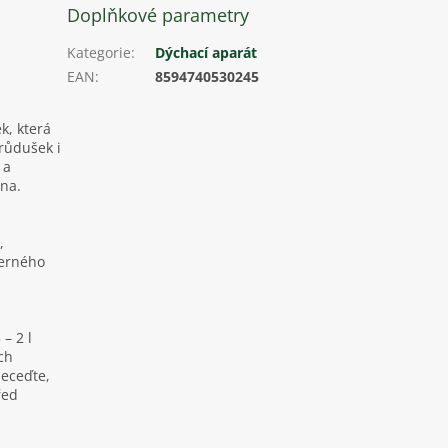
Doplňkové parametry
Kategorie
:
Dýchací aparát
EAN
:
8594740530245
k, která
průdušek i
 a
ana.
,
černého
– 2 l
ch
neceďte,
řed