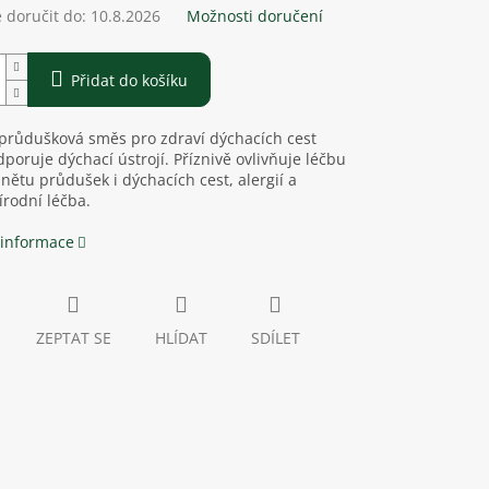
doručit do:
10.8.2026
Možnosti doručení
Přidat do košíku
průdušková směs pro zdraví dýchacích cest
dporuje dýchací ústrojí.
Příznivě ovlivňuje léčbu
nětu průdušek i dýchacích cest, alergií a
írodní léčba.
 informace
ZEPTAT SE
HLÍDAT
SDÍLET