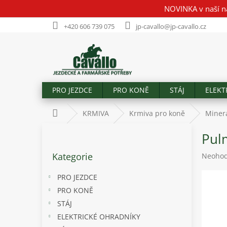
Přejít
NOVINKA v naší n
na
obsah
+420 606 739 075
jp-cavallo@jp-cavallo.cz
PRO JEZDCE
PRO KONĚ
STÁJ
ELEKT
Domů
KRMIVA
Krmiva pro koně
Minerá
P
Pul
o
Přeskočit
s
Kategorie
Průměr
Neoho
kategorie
t
hodnoc
r
produk
PRO JEZDCE
a
je
PRO KONĚ
n
0,0
STÁJ
z
n
5
í
ELEKTRICKÉ OHRADNÍKY
hvězdič