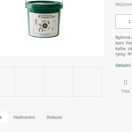
Můžeme 
Bylinná 
koní.
Po
kašle,
zá
rýmy.
Př
Detailní
TISK
s
Hodnocení
Diskuze