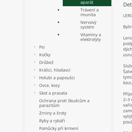
aparát
Det
Trávení a
imunita
LER
Nervový
Byli
systém
Vitamíny a
Lero
elektrolyty
podp
Psi
dých
Kočky
usna
Drůbež
Slož
Králíci, hlodavci
Šalv
tymi
Holubi a papoušci
bezu
Ovce, kozy
Skot a prasata
Příp
2–3 
Ochrana proti škudcům a
vaří
parazitům
zamí
Zrniny a šroty
vyli
Ryby a rybáři
použ
Pomůcky při krmení