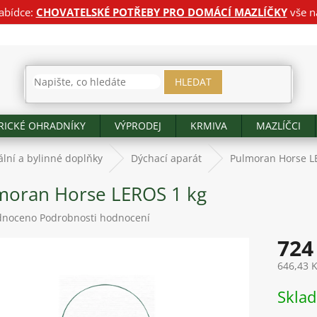
abídce:
CHOVATELSKÉ POTŘEBY PRO DOMÁCÍ MAZLÍČKY
vše n
HLEDAT
RICKÉ OHRADNÍKY
VÝPRODEJ
KRMIVA
MAZLÍČCI
lní a bylinné doplňky
Dýchací aparát
Pulmoran Horse L
moran Horse LEROS 1 kg
né
dnoceno
Podrobnosti hodnocení
ení
724
tu
646,43 
Měrná
Skla
cena:
ek.