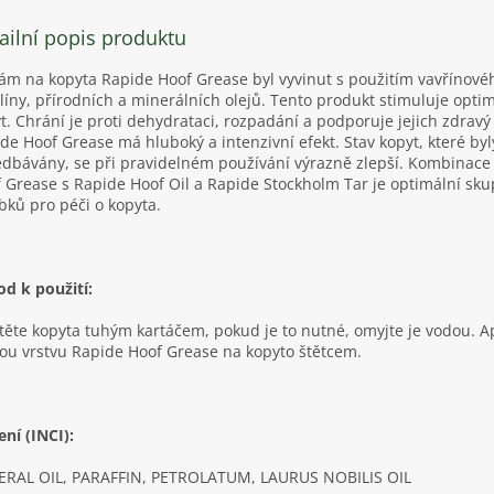
ailní popis produktu
ám na kopyta Rapide Hoof Grease byl vyvinut s použitím vavřínovéh
líny, přírodních a minerálních olejů. Tento produkt stimuluje optim
t. Chrání je proti dehydrataci, rozpadání a podporuje jejich zdravý 
de Hoof Grease má hluboký a intenzivní efekt. Stav kopyt, které byl
dbávány, se při pravidelném používání výrazně zlepší. Kombinace
 Grease s Rapide Hoof Oil a Rapide Stockholm Tar je optimální sku
bků pro péči o kopyta.
d k použití:
těte kopyta tuhým kartáčem, pokud je to nutné, omyjte je vodou. Ap
ou vrstvu Rapide Hoof Grease na kopyto štětcem.
ení (INCI):
ERAL OIL, PARAFFIN, PETROLATUM, LAURUS NOBILIS OIL