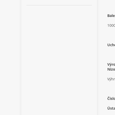
Bale
100
Uch
Výro
Niz
Výhr
Čísl
Ústa