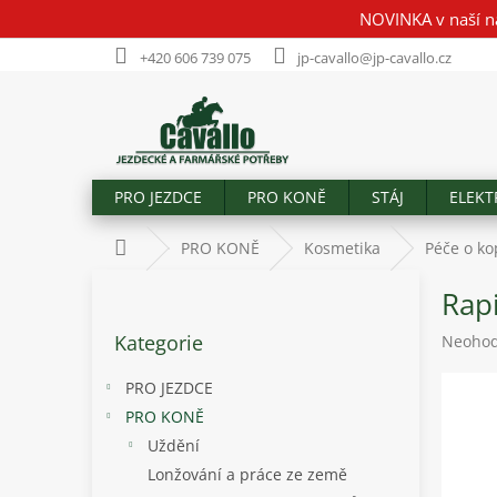
Přejít
NOVINKA v naší n
na
obsah
+420 606 739 075
jp-cavallo@jp-cavallo.cz
PRO JEZDCE
PRO KONĚ
STÁJ
ELEKT
Domů
PRO KONĚ
Kosmetika
Péče o ko
P
Rap
o
Přeskočit
s
Kategorie
Průměr
Neoho
kategorie
t
hodnoc
r
produk
PRO JEZDCE
a
je
PRO KONĚ
n
0,0
Uždění
z
n
5
í
Lonžování a práce ze země
hvězdič