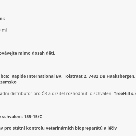
ní:
0 ml
ovávejte mimo dosah dětí.
bce: Rapide International BV, Tolstraat 2, 7482 DB Haaksbergen,
ozemsko
adní distributor pro ČR a držitel rozhodnutí o schválení
TreeHill s.r
o schválení: 155-15/C
v pro státní kontrolu veterinárních biopreparátů a léčiv