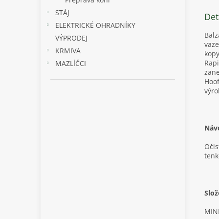
STÁJ
Det
ELEKTRICKÉ OHRADNÍKY
Balz
VÝPRODEJ
vaze
KRMIVA
kopy
Rapi
MAZLÍČCI
zane
Hoof
výro
Návo
Očis
tenk
Slož
MIN