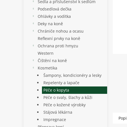
p
Sedla a příslušenství k sedlům
a
Podsedlová dečka
n
Ohlávky a vodítka
e
Deky na koně
l
Chrániče nohou a ocasu
Reflexní prvky na koně
Ochrana proti hmyzu
Western
Čištění na koně
Kosmetika
Šampony, kondicionéry a lesky
Repelenty a lapače
Péče o kopyta
Péče o svaly, šlachy a kůži
Péče o kožené výrobky
Stájová lékárna
Popi
Impregnace
Přeprava koní