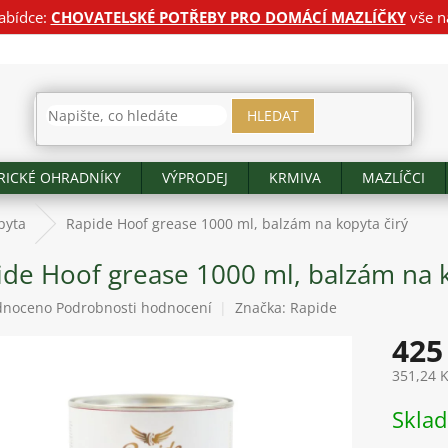
abídce:
CHOVATELSKÉ POTŘEBY PRO DOMÁCÍ MAZLÍČKY
vše n
HLEDAT
RICKÉ OHRADNÍKY
VÝPRODEJ
KRMIVA
MAZLÍČCI
pyta
Rapide Hoof grease 1000 ml, balzám na kopyta čirý
ide Hoof grease 1000 ml, balzám na k
né
dnoceno
Podrobnosti hodnocení
Značka:
Rapide
ení
425
tu
351,24 
Měrná
Skla
cena:
ek.