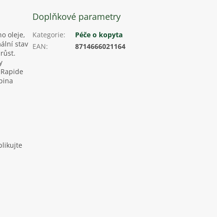
Doplňkové parametry
o oleje,
Kategorie
:
Péče o kopyta
ální stav
EAN
:
8714666021164
růst.
y
 Rapide
pina
likujte