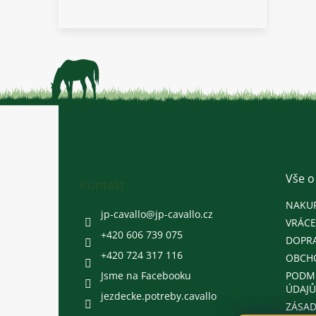
Z
á
p
a
t
Vše o
Kontakt
í
NAKU
jp-cavallo
@
jp-cavallo.cz
VRÁCE
+420 606 739 075
DOPRA
+420 724 317 116
OBCH
Jsme na Facebooku
PODM
ÚDAJŮ
jezdecke.potreby.cavallo
ZÁSAD