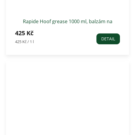
Rapide Hoof grease 1000 ml, balzám na
kopyta černý
425 Kč
DETAIL
Měrná
425 Kč / 1 l
cena: