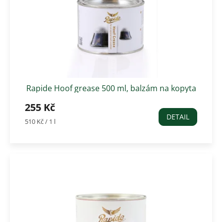
Rapide Hoof grease 500 ml, balzám na kopyta
černý
255 Kč
DETAIL
Měrná
510 Kč / 1 l
cena: