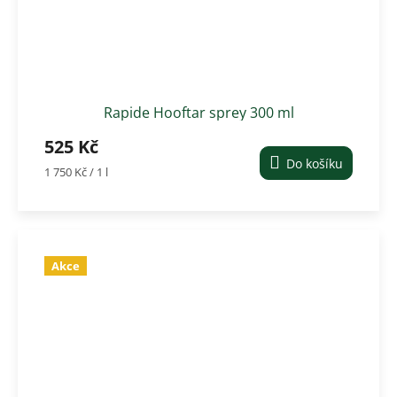
Rapide Hooftar sprey 300 ml
525 Kč
Do košíku
Měrná
1 750 Kč / 1 l
cena:
Akce