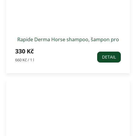
Rapide Derma Horse shampoo, šampon pro
citlivé koně 500 ml
330 Kč
DETAIL
Měrná
660 Kč / 1 l
cena: