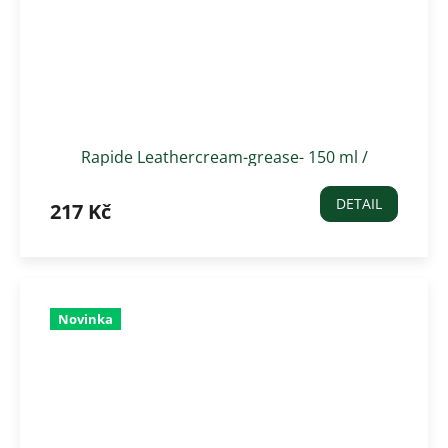
Rapide Leathercream-grease- 150 ml /
bezbarvý
DETAIL
217 Kč
Novinka