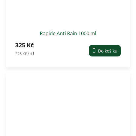
Rapide Anti Rain 1000 ml
325 Kč
Do košíku
Měrná
325 Kč / 1 l
cena: