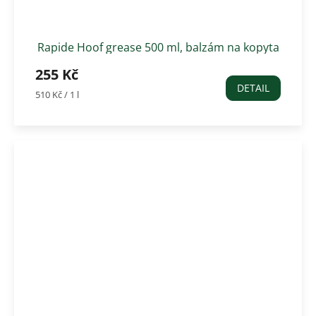
Rapide Hoof grease 500 ml, balzám na kopyta
čirý
255 Kč
DETAIL
Měrná
510 Kč / 1 l
cena: