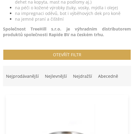
dehet na kopyta, mast na podlomy aj.)
na péči o kožené výrobky (tuky, vosky, mýdla i oleje)
na impregnaci oděvů, bot i výběhových dek pro koně
na jemné praní a čištění
Společnost TreeHill s.r.o. je výhradním distributorem
produktů společnosti Rapide BV na českém trhu.
OTEVŘÍT FILTR
Ř
a
Nejprodávanější
Nejlevnější
Nejdražší
Abecedně
z
e
V
n
ý
í
p
p
i
r
s
o
p
d