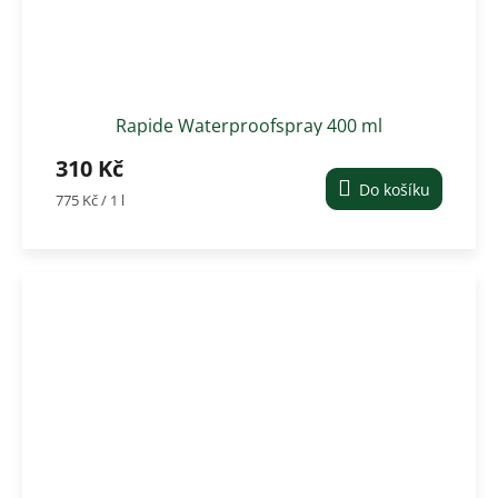
Rapide Waterproofspray 400 ml
310 Kč
Do košíku
Měrná
775 Kč / 1 l
cena: