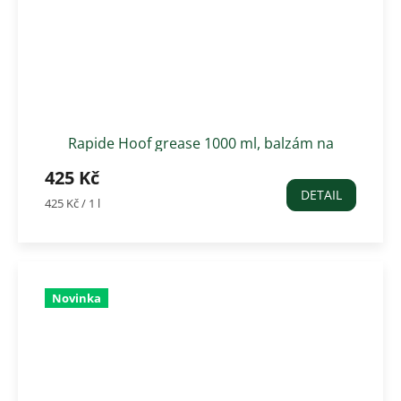
Rapide Hoof grease 1000 ml, balzám na
kopyta zelený
425 Kč
DETAIL
Měrná
425 Kč / 1 l
cena:
Novinka