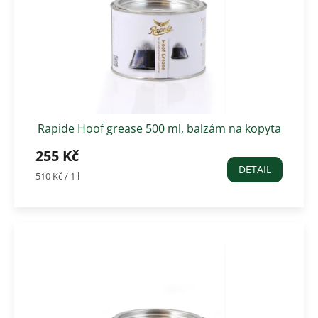
r
u
o
k
d
t
u
ů
k
t
ů
Rapide Hoof grease 500 ml, balzám na kopyta
zelený
255 Kč
DETAIL
Měrná
510 Kč / 1 l
cena: