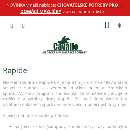
Přejít
NOVINKA v naší nabídce:
CHOVATELSKÉ POTŘEBY PRO
na
DOMÁCÍ MAZLÍČKY
vše na jednom místě
obsah
NÁKUP
KOŠÍK
Rapide
Nizozemská firma Rapide BV je na trhu již od roku 1897 a stala
se velice známou a zavedenou značkou nejen v jezdeckém
sportu. Výrobní program společnosti se soustavně inovuje a
rozšiřuje a výrobky firmy Rapide BV mají dnes využití i v
ostatních oblastech sportu, volného času, domácnosti a výroby.
V jejich nabídce najdete produkty:
na péči o koně (šampony, kondicionéry, tuky na kopyta,