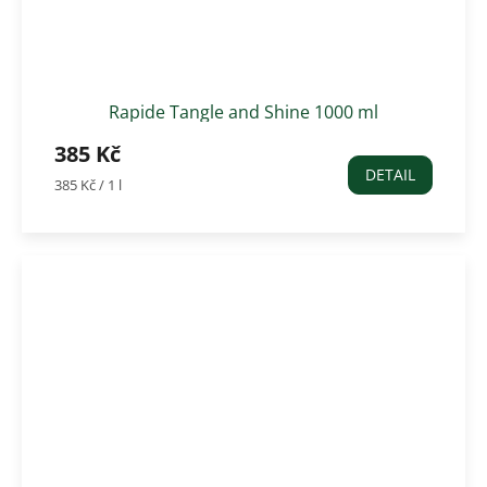
Rapide Tangle and Shine 1000 ml
385 Kč
DETAIL
Měrná
385 Kč / 1 l
cena: