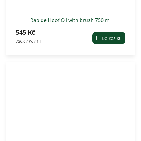
Rapide Hoof Oil with brush 750 ml
545 Kč
Do košíku
Měrná
726,67 Kč / 1 l
cena: