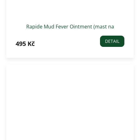
Rapide Mud Fever Ointment (mast na
podlomy) 250 ml
DETAIL
495 Kč