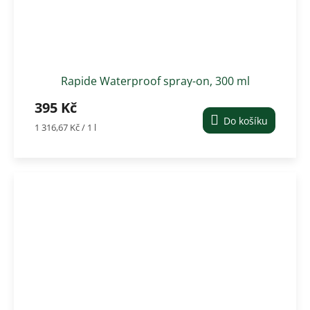
Rapide Waterproof spray-on, 300 ml
395 Kč
Do košíku
Měrná
1 316,67 Kč / 1 l
cena: