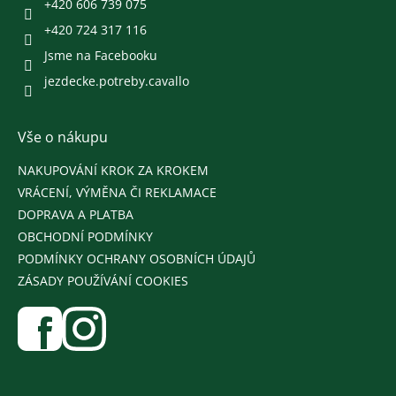
p
+420 606 739 075
i
+420 724 317 116
s
u
Jsme na Facebooku
jezdecke.potreby.cavallo
Vše o nákupu
NAKUPOVÁNÍ KROK ZA KROKEM
VRÁCENÍ, VÝMĚNA ČI REKLAMACE
DOPRAVA A PLATBA
OBCHODNÍ PODMÍNKY
PODMÍNKY OCHRANY OSOBNÍCH ÚDAJŮ
ZÁSADY POUŽÍVÁNÍ COOKIES