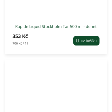
Rapide Liquid Stockholm Tar 500 ml - dehet
na kopyta
353 Kč
Do košíku
Měrná
706 Kč / 1 l
cena: