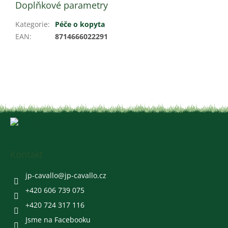
Doplňkové parametry
Kategorie
:
Péče o kopyta
EAN
:
8714666022291
Z
á
p
a
Kontakt
t
í
jp-cavallo
@
jp-cavallo.cz
+420 606 739 075
+420 724 317 116
Jsme na Facebooku