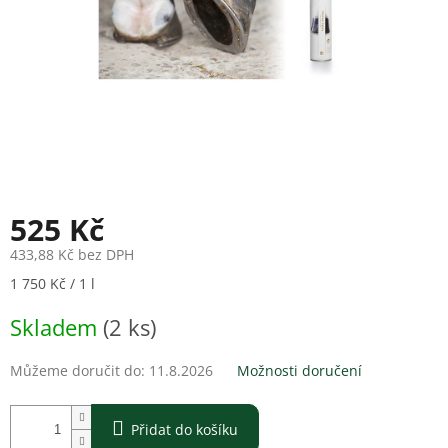
525 Kč
433,88 Kč bez DPH
Měrná
1 750 Kč / 1 l
cena:
Skladem
(2 ks)
Můžeme doručit do:
11.8.2026
Možnosti doručení
Přidat do košíku