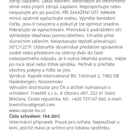
zdroji zapálení. Zákaz kouření. Nestříkejte do otevřeného
ohně nebo jiných zdrojů zapálení. Nepropichujte nebo
nespalujte ani po použití. PŘI ZASAŽENÍ OČÍ: Několik
minut opatrně vyplachujte vodou. Vyjměte kontaktní
čočky, jsou-li nasazeny a pokud je lze vyjmout snadno.
Pokračujte ve vyplachování. Přetrvává-li podráždění očí:
Vyhledejte lékařskou pomoc/ošetření. Chraňte před
slunečním zářením. Nevystavujte teplotě přesahující
50°C/122°F. Odstraňte obsah/obal předáním oprávněné
osobě nebo předáním na sběrný dvůr do části
nebezpečného odpadu. Je-li nutná lékařská pomoc, mějte
po ruce obal nebo štítek výrobku. Pečlivě si přečtěte
všechny pokyny a řiďte se jimi.
Výrobce: Rapide International BV, Tolstraat 2, 7482 DB
Haaksbergen, Nizozemsko
Výhradní distributor pro ČR a držitel rozhodnutí o
schválení: TreeHill s.r.o., K Obzoru 497, 252 41 Dolní
Břežany, Česká republika, tel.: +420 737147 660, e-mail:
treehillsro@gmail.com
www.rapide-bv.cz
Číslo schválení: 154-20/C
Veterinární přípravek. Pouze pro zvířata. Nepoužívat u
koní, jejichž maso je určeno pro lidskou spotřebu.