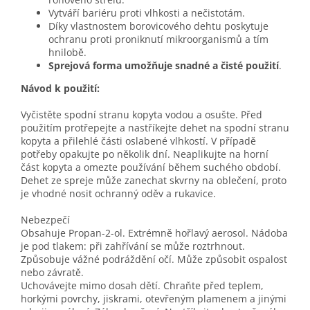
Vytváří bariéru proti vlhkosti a nečistotám.
Díky vlastnostem borovicového dehtu poskytuje
ochranu proti proniknutí mikroorganismů a tím
hnilobě.
Sprejová forma umožňuje snadné a čisté použití
.
Návod k použití:
Vyčistěte spodní stranu kopyta vodou a osušte. Před
použitím protřepejte a nastříkejte dehet na spodní stranu
kopyta a přilehlé části oslabené vlhkostí. V případě
potřeby opakujte po několik dní. Neaplikujte na horní
část kopyta a omezte používání během suchého období.
Dehet ze spreje může zanechat skvrny na oblečení, proto
je vhodné nosit ochranný oděv a rukavice.
Nebezpečí
Obsahuje Propan-2-ol. Extrémně hořlavý aerosol. Nádoba
je pod tlakem: při zahřívání se může roztrhnout.
Způsobuje vážné podráždění očí. Může způsobit ospalost
nebo závratě.
Uchovávejte mimo dosah dětí. Chraňte před teplem,
horkými povrchy, jiskrami, otevřeným plamenem a jinými