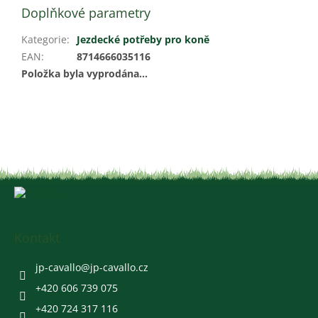
Doplňkové parametry
Kategorie
:
Jezdecké potřeby pro koně
EAN
:
8714666035116
Položka byla vyprodána…
Z
á
p
a
Kontakt
t
í
jp-cavallo
@
jp-cavallo.cz
+420 606 739 075
+420 724 317 116