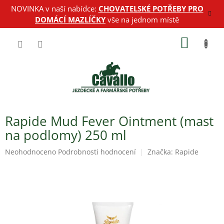
Přejít
NOVINKA v naší nabídce:
CHOVATELSKÉ POTŘEBY PRO
na
DOMÁCÍ MAZLÍČKY
vše na jednom místě
obsah
NÁKUP
KOŠÍK
Rapide Mud Fever Ointment (mast
na podlomy) 250 ml
Průměrné
Neohodnoceno
Podrobnosti hodnocení
Značka:
Rapide
hodnocení
produktu
je
0,0
z
5
hvězdiček.