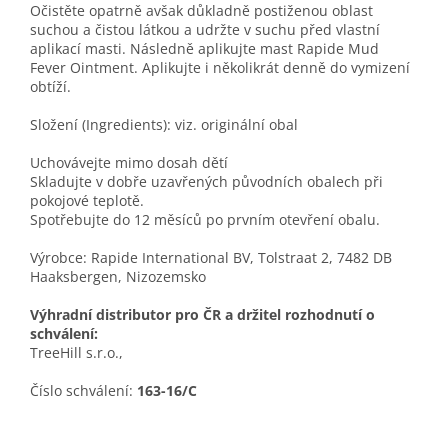
Očistěte opatrně avšak důkladně postiženou oblast
suchou a čistou látkou a udržte v suchu před vlastní
aplikací masti. Následně aplikujte mast Rapide Mud
Fever Ointment. Aplikujte i několikrát denně do vymizení
obtíží.
Složení (Ingredients): viz. originální obal
Uchovávejte mimo dosah dětí
Skladujte v dobře uzavřených původních obalech při
pokojové teplotě.
Spotřebujte do 12 měsíců po prvním otevření obalu.
Výrobce: Rapide International BV, Tolstraat 2, 7482 DB
Haaksbergen, Nizozemsko
Výhradní distributor pro ČR a držitel rozhodnutí o
schválení:
TreeHill s.r.o.,
Číslo schválení:
163-16/C