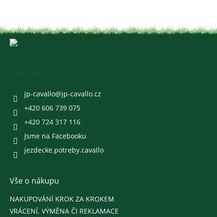
Z
á
p
a
Kontakt
t
í
jp-cavallo
@
jp-cavallo.cz
+420 606 739 075
+420 724 317 116
Jsme na Facebooku
jezdecke.potreby.cavallo
Vše o nákupu
NAKUPOVÁNÍ KROK ZA KROKEM
VRÁCENÍ, VÝMĚNA ČI REKLAMACE