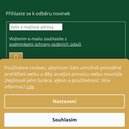
Přihlaste se k odběru novinek
Vložením e-mailu souhlasíte s
podmínkami ochrany osobních údajů
PŘIHLÁSIT
SE
Používáme cookies, abychom Vám umožnili pohodlné
prohlížení webu a díky analýze provozu webu neustále
zlepšovali jeho funkce, výkon a použitelnost. Více
informací
zde
.
Vytvořil Shoptet
Nastavení
Copyright 2026
Jezdecké a farmářské potřeby Cavallo
.
Souhlasím
Všechna práva vyhrazena.