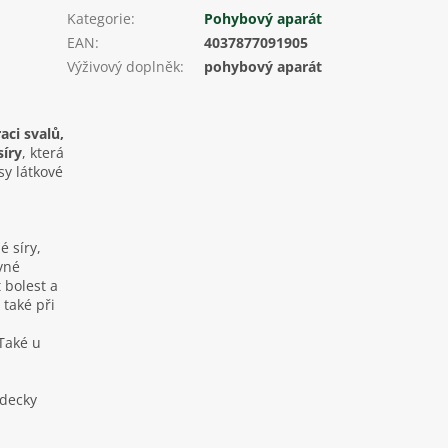
Kategorie
:
Pohybový aparát
EAN
:
4037877091905
Výživový doplněk
:
pohybový aparát
ci svalů,
síry
, která
y látkové
 síry,
vné
 bolest a
také při
Také u
ědecky
.