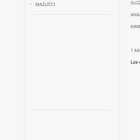
SLOŽ
MAZLÍČCI
ANA
KRMN
ma
1 ká
Lze 