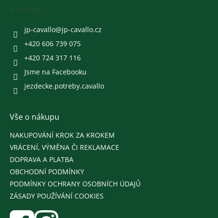
a
Kontakt
t
í
jp-cavallo
@
jp-cavallo.cz
+420 606 739 075
+420 724 317 116
Jsme na Facebooku
jezdecke.potreby.cavallo
Vše o nákupu
NAKUPOVÁNÍ KROK ZA KROKEM
VRÁCENÍ, VÝMĚNA ČI REKLAMACE
DOPRAVA A PLATBA
OBCHODNÍ PODMÍNKY
PODMÍNKY OCHRANY OSOBNÍCH ÚDAJŮ
ZÁSADY POUŽÍVÁNÍ COOKIES