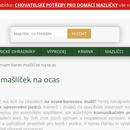
abídce:
CHOVATELSKÉ POTŘEBY PRO DOMÁCÍ MAZLÍČKY
vše n
HLEDAT
RICKÉ OHRADNÍKY
VÝPRODEJ
KRMIVA
MAZLÍČCI
znam barev mašliček na ocas
mašliček na ocas
roč má kůň na závodech
na ocase barevnou mašli?
Tento nenápadný
k upozornění jezdců
, trenérů i diváků na specifické vlastnosti 
nejsou jen estetickým doplňkem, ale důležitým
komunikačním p
olem koní, by měl znát jejich význam a respektovat varování, k
a pohodové prostředí pro koně i jezdce. V tomto článku si vysvě
ité věnovat pozornost.