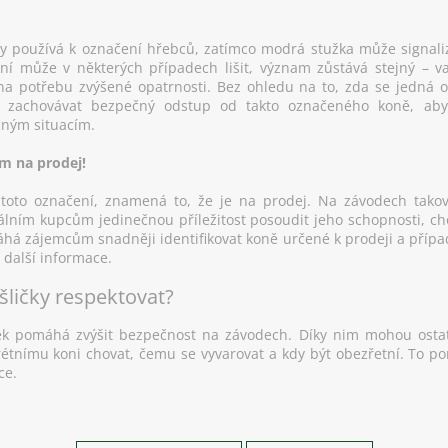
 používá k označení hřebců, zatímco modrá stužka může signaliz
ní může v některých případech lišit, význam zůstává stejný – 
a potřebu zvýšené opatrnosti. Bez ohledu na to, zda se jedná 
é zachovávat bezpečný odstup od takto označeného koně, ab
ným situacím.
em na prodej!
oto označení, znamená to, že je na prodej. Na závodech tako
álním kupcům jedinečnou příležitost posoudit jeho schopnosti, 
áhá zájemcům snadněji identifikovat koně určené k prodeji a přípa
 další informace.
šličky respektovat?
ek pomáhá zvýšit bezpečnost na závodech. Díky nim mohou ostat
krétnímu koni chovat, čemu se vyvarovat a kdy být obezřetní. To 
ce.