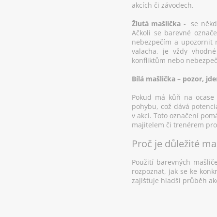
akcích či závodech.
Žlutá mašlička
- se někdy
Ačkoli se barevné označe
nebezpečím a upozornit n
valacha, je vždy vhodn
konfliktům nebo nebezpeč
Bílá mašlička – pozor, jd
Pokud má kůň na ocase t
pohybu, což dává potenci
v akci. Toto označení pom
majitelem či trenérem pro
Proč je důležité ma
Použití barevných mašlič
rozpoznat, jak se ke kon
zajišťuje hladší průběh ak