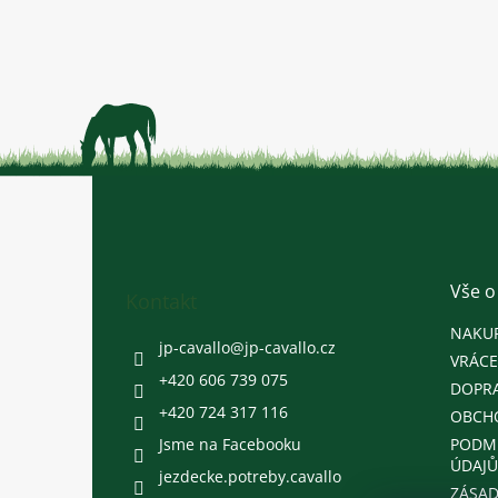
Z
á
p
a
t
Vše o
Kontakt
í
NAKU
jp-cavallo
@
jp-cavallo.cz
VRÁCE
+420 606 739 075
DOPRA
+420 724 317 116
OBCH
Jsme na Facebooku
PODM
ÚDAJŮ
jezdecke.potreby.cavallo
ZÁSAD