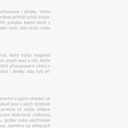
třovatele i diváky. Tento
do přiblíží příliš blízko.
 Při pohybu kolem koně s
ní části, kde hrozí riziko
nce, který může reagovat
i jiných koní a lidí. Může
ležité přistupovat k němu s
dce i diváky, aby byli při
nantní a jejich chování se
ud jsou v jejich blízkosti
i, protože to může hřebce
řebcem dodržovat zvýšenou
u. Jezdec nebo ošetřovatel
olou, zejména na veřejných