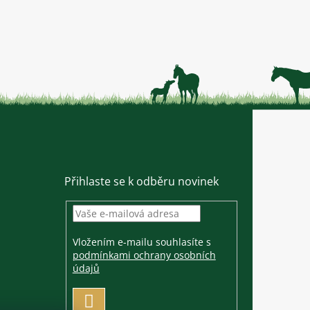
Přihlaste se k odběru novinek
Vložením e-mailu souhlasíte s
podmínkami ochrany osobních
údajů
PŘIHLÁSIT