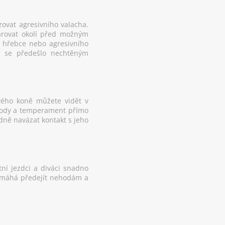
ovat agresivního valacha.
varovat okolí před možným
o hřebce nebo agresivního
y se předešlo nechtěným
vého koně můžete vidět v
chody a temperament přímo
dně navázat kontakt s jeho
ní jezdci a diváci snadno
pomáhá předejít nehodám a