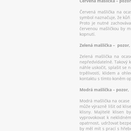
Červená mašlička – pozor
Červená mašlička na ocas
symbol naznačuje, že kůň 
Proto je nutné zachováv
červenou mašličkou by měl
kopnutí.
Zelená mašlička – pozor
Zelená mašlička na ocas
nepředvídatelně. Takový k
náhle uskočit, splašit se 
trpělivostí, klidem a ohl
kontaktu s tímto koněm op
Modrá mašlička – pozor,
Modrá mašlička na ocase k
může výrazně lišit od kli
klisny. Majitelé klisen 
vyprovokovat k neklidném
opatrnost, udržovat bezpe
by měl mít s prací s hřeb