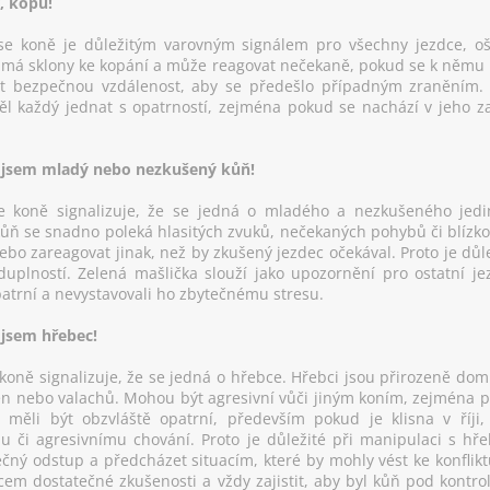
, kopu!
e koně je důležitým varovným signálem pro všechny jezdce, oše
má sklony ke kopání a může reagovat nečekaně, pokud se k němu něk
at bezpečnou vzdálenost, aby se předešlo případným zraněním.
 každý jednat s opatrností, zejména pokud se nachází v jeho zad
, jsem mladý nebo nezkušený kůň!
e koně signalizuje, že se jedná o mladého a nezkušeného jedi
ůň se snadno poleká hlasitých zvuků, nečekaných pohybů či blízkost
nebo zareagovat jinak, než by zkušený jezdec očekával. Proto je dů
eduplností. Zelená mašlička slouží jako upozornění pro ostatní jez
atrní a nevystavovali ho zbytečnému stresu.
 jsem hřebec!
oně signalizuje, že se jedná o hřebce. Hřebci jsou přirozeně domi
sen nebo valachů. Mohou být agresivní vůči jiným koním, zejména pok
by měli být obzvláště opatrní, především pokud je klisna v říj
u či agresivnímu chování. Proto je důležité při manipulaci s h
čný odstup a předcházet situacím, které by mohly vést ke konflikt
cem dostatečné zkušenosti a vždy zajistit, aby byl kůň pod kontr