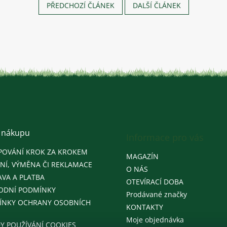
PŘEDCHOZÍ ČLÁNEK
DALŠÍ ČLÁNEK
 nákupu
Informace pro vás
POVÁNÍ KROK ZA KROKEM
MAGAZÍN
NÍ, VÝMĚNA ČI REKLAMACE
O NÁS
VA A PLATBA
OTEVÍRACÍ DOBA
ODNÍ PODMÍNKY
Prodávané značky
ÍNKY OCHRANY OSOBNÍCH
KONTAKTY
Moje objednávka
Y POUŽÍVÁNÍ COOKIES