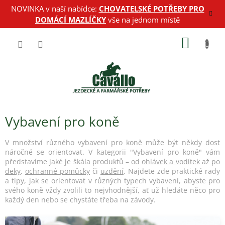
Přejít
NOVINKA v naší nabídce:
CHOVATELSKÉ POTŘEBY PRO
na
DOMÁCÍ MAZLÍČKY
vše na jednom místě
obsah
NÁKUP
KOŠÍK
Vybavení pro koně
V množství různého vybavení pro koně může být někdy dost
náročné se orientovat. V kategorii "Vybavení pro koně" vám
představíme jaké je škála produktů – od
ohlávek a vodítek
až po
deky
,
ochranné pomůcky
či
uzdění
. Najdete zde praktické rady
a tipy, jak se orientovat v různých typech vybavení, abyste pro
svého koně vždy zvolili to nejvhodnější, ať už hledáte něco pro
každý den nebo se chystáte třeba na závody.
V