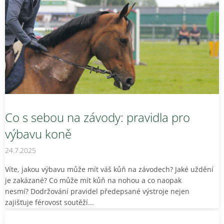
ý
p
i
s
č
l
á
n
k
ů
Co s sebou na závody: pravidla pro
výbavu koně
24.7.2025
Víte, jakou výbavu může mít váš kůň na závodech? Jaké uždění
je zakázané? Co může mít kůň na nohou a co naopak
nesmí? Dodržování pravidel předepsané výstroje nejen
zajišťuje férovost soutěží...