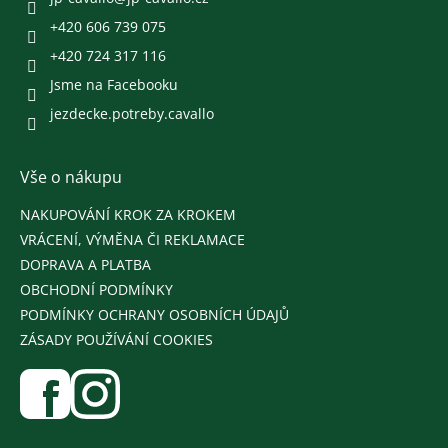
í
ý
p
+420 606 739 075
i
+420 724 317 116
s
u
Jsme na Facebooku
jezdecke.potreby.cavallo
Vše o nákupu
NAKUPOVÁNÍ KROK ZA KROKEM
VRÁCENÍ, VÝMĚNA ČI REKLAMACE
DOPRAVA A PLATBA
OBCHODNÍ PODMÍNKY
PODMÍNKY OCHRANY OSOBNÍCH ÚDAJŮ
ZÁSADY POUŽÍVÁNÍ COOKIES