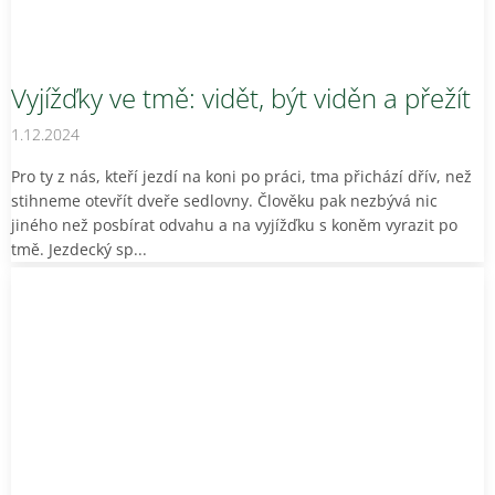
Vyjížďky ve tmě: vidět, být viděn a přežít
1.12.2024
Pro ty z nás, kteří jezdí na koni po práci, tma přichází dřív, než
stihneme otevřít dveře sedlovny. Člověku pak nezbývá nic
jiného než posbírat odvahu a na vyjížďku s koněm vyrazit po
tmě. Jezdecký sp...