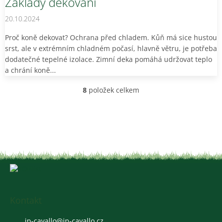
Základy dekování
20.10.2024
Proč koně dekovat? Ochrana před chladem. Kůň má sice hustou
srst, ale v extrémním chladném počasí, hlavně větru, je potřeba
dodatečné tepelné izolace. Zimní deka pomáhá udržovat teplo
a chrání koně...
8
položek celkem
O
v
l
á
d
a
c
í
Z
p
á
r
v
p
k
a
Kontakt
y
t
v
jp-cavallo
@
jp-cavallo.cz