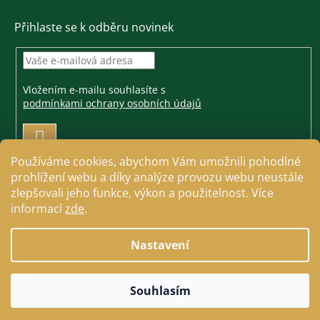
Přihlaste se k odběru novinek
Vložením e-mailu souhlasíte s
podmínkami ochrany osobních údajů
PŘIHLÁSIT
SE
Používáme cookies, abychom Vám umožnili pohodlné
prohlížení webu a díky analýze provozu webu neustále
zlepšovali jeho funkce, výkon a použitelnost. Více
informací
zde
.
Vytvořil Shoptet
Nastavení
Copyright 2026
Jezdecké a farmářské potřeby Cavallo
.
Souhlasím
Všechna práva vyhrazena.