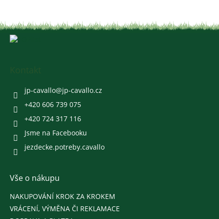
Z
á
p
a
Kontakt
t
í
jp-cavallo
@
jp-cavallo.cz
+420 606 739 075
+420 724 317 116
Jsme na Facebooku
jezdecke.potreby.cavallo
Vše o nákupu
NAKUPOVÁNÍ KROK ZA KROKEM
VRÁCENÍ, VÝMĚNA ČI REKLAMACE