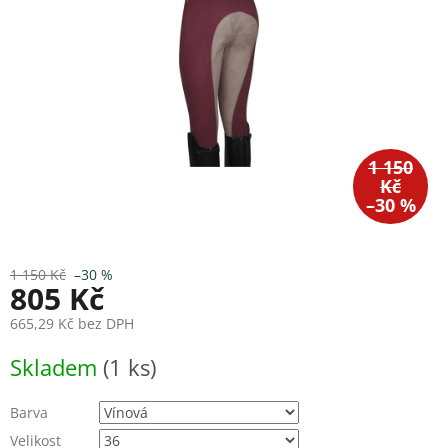
1 150
Kč
–30 %
1 150 Kč
–30 %
805 Kč
665,29 Kč bez DPH
Měrná
Skladem
(1 ks)
cena:
Barva
Velikost