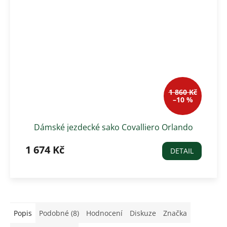
1 860 Kč
–10 %
Dámské jezdecké sako Covalliero Orlando
1 674 Kč
DETAIL
Popis
Podobné (8)
Hodnocení
Diskuze
Značka