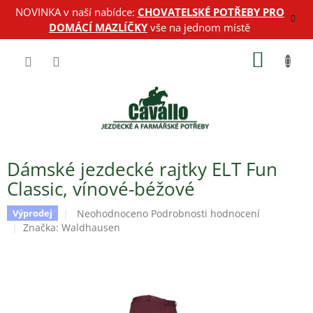
Přejít
NOVINKA v naší nabídce:
CHOVATELSKÉ POTŘEBY PRO
na
DOMÁCÍ MAZLÍČKY
vše na jednom místě
obsah
NÁKUP
KOŠÍK
Dámské jezdecké rajtky ELT Fun
Classic, vínové-béžové
Průměrné
Neohodnoceno
Podrobnosti hodnocení
Výprodej
hodnocení
Značka:
Waldhausen
produktu
je
0,0
z
5
hvězdiček.