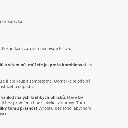
u kalkulačku
. Pokud koni zároveň podáváte léčiva,
álů a vitaminů, můžete jej proto kombinovat i s
 Lze ji ale koupit samostatně. Odměrka je odolná
lastového odpadu.
vzhled malých křehkých uhlíčků
, které lze
jí bez problému i bez jakékoliv úpravy. Tuto
 díky tomu prašnost
výrobku bez toho, abychom
ávce.