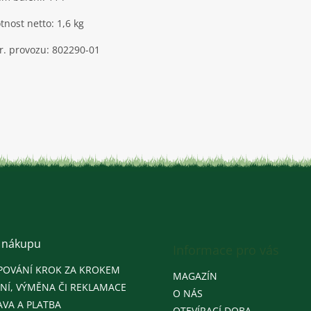
nost netto: 1,6 kg
ýr. provozu: 802290-01
 nákupu
Informace pro vás
POVÁNÍ KROK ZA KROKEM
MAGAZÍN
NÍ, VÝMĚNA ČI REKLAMACE
O NÁS
VA A PLATBA
OTEVÍRACÍ DOBA