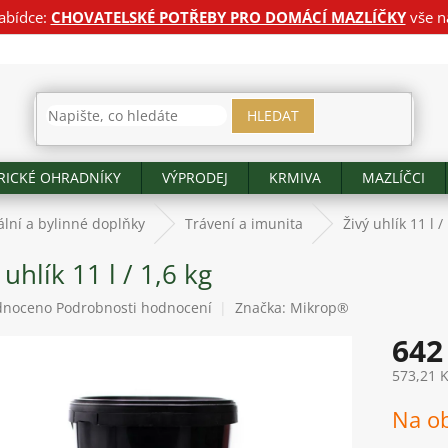
abídce:
CHOVATELSKÉ POTŘEBY PRO DOMÁCÍ MAZLÍČKY
vše n
HLEDAT
RICKÉ OHRADNÍKY
VÝPRODEJ
KRMIVA
MAZLÍČCI
lní a bylinné doplňky
Trávení a imunita
Živý uhlík 11 l /
 uhlík 11 l / 1,6 kg
né
dnoceno
Podrobnosti hodnocení
Značka:
Mikrop®
ení
642
tu
573,21 
Měrná
Na o
cena:
ek.