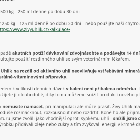
500 kg - 250 ml denně po dobu 30 dní
 250 kg - 125 ml denně po dobu 30 dní - nebo použijte naši chytro
ttps://www.zivyuhlik.cz/kalkulace/
ípadě
akutních potíží dávkování zdvojnásobte a podávejte 14 dní
ultujte použití rostlinného uhlí se svým veterinárním lékařem.
 Uhlík na rozdíl od aktivního uhlí neovlivňuje vstřebávání miner
rálně-vitaminovými přípravky.
edem k velikosti denních dávek
v balení není přibalena odměrka
.
užijete ji dlouhodobě, díky tomu můžeme snížit produkci nového p
k
nemusíte namáčet
, při manipulaci ale může prášit. Živý Uhlík má
oduše rozmáčknout, rozkousnout nebo rozdrtit. Koně ho ale přijíma
kturu jsme zvolili jako vhodnější oproti sypkému uhlí -
snížili jsme
ýrobku přidávali oleje nebo cukry a tím zvyšovali energii v krmné d