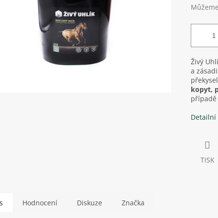
Můžeme 
Živý Uhl
a zásad
překysel
kopyt, 
případě
Detailní
TISK
s
Hodnocení
Diskuze
Značka