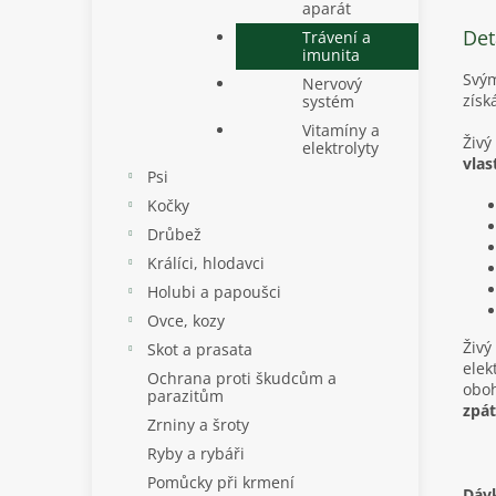
aparát
Det
Trávení a
imunita
Svým
Nervový
získ
systém
Vitamíny a
Živý
elektrolyty
vlas
Psi
Kočky
Drůbež
Králíci, hlodavci
Holubi a papoušci
Ovce, kozy
Živý
Skot a prasata
elek
Ochrana proti škudcům a
oboh
parazitům
zpá
Zrniny a šroty
Ryby a rybáři
Pomůcky při krmení
Dáv