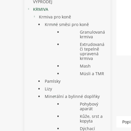
p
VÝPRODEJ
a
KRMIVA
n
Krmiva pro koně
e
Krmné směsi pro koně
l
Granulovaná
krmiva
Extrudovaná
či tepelně
upravená
krmiva
Mash
Müsli a TMR
Pamlsky
Lizy
Minerální a bylinné doplňky
Pohybový
aparát
Kůže, srst a
kopyta
Popi
Dýchací