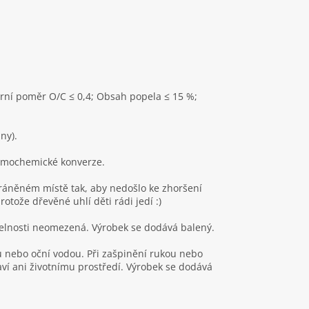
rní poměr O/C ≤ 0,4; Obsah popela ≤ 15 %;
ny).
ermochemické konverze.
ráněném místě tak, aby nedošlo ke zhoršení
otože dřevěné uhlí děti rádi jedí :)
telnosti neomezená. Výrobek se dodává balený.
ou nebo oční vodou. Při zašpinění rukou nebo
ví ani životnímu prostředí. Výrobek se dodává