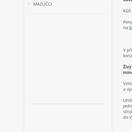
MAZLÍČCI
Kůň 
Pony
na
h
V př
konz
Živý
mine
Vzhl
a vy
Uhlí
jedn
stru
do v