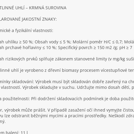
TLINNÉ UHLÍ – KRMNÁ SUROVINA
LAROVANÉ JAKOSTNÍ ZNAKY:
ické a fyzikální vlastnosti:
h uhlíku ≥ 50 %; Obsah vody ≤ 5 %; Molární poměr H/C ≤ 0,7; Molá
h prchavé hořlaviny ≤ 10 %; Specifický povrch ≥ 150 m2 /g; pH ≥ 7
h rizikových prvků splňuje zákonem stanovené limity (v mg/kg suši
linné uhlí je vyrobeno z dřevní biomasy procesem vícestupňové t
ínky skladování: Výrobek musí být skladován dobře zavřený na ch
 vlastností. Výrobek skladujte v suchu. Udržujte mimo dosah dětí, pr
 použitelnosti: Při dodržení skladovacích podmínek je doba použi
r, výrobek může prášit. V případě zasažení očí ihned vymyjte čist
u lze odstranit běžnými mycími a pracími prostředky. Neškodí zdra
ný.
m balení: 11 l