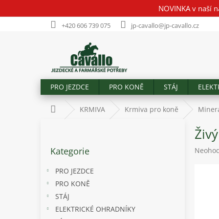
Přejít
NOVINKA v naší n
na
obsah
+420 606 739 075
jp-cavallo@jp-cavallo.cz
PRO JEZDCE
PRO KONĚ
STÁJ
ELEKT
Domů
KRMIVA
Krmiva pro koně
Minerá
P
Živý
o
Přeskočit
s
Kategorie
Průměr
Neoho
kategorie
t
hodnoc
r
produk
PRO JEZDCE
a
je
PRO KONĚ
n
0,0
STÁJ
z
n
5
í
ELEKTRICKÉ OHRADNÍKY
hvězdič