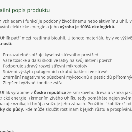
ailní popis produktu
 vzhledem i funkcí je podobný živočišnému nebo aktivnímu uhlí. Vz
ávání elektrické energie a jeho
výroba je 100% ekologická.
 Uhlík patří mezi rostlinná biouhlí. U tohoto materiálu byly ve výživě
tnosti:
Prokazatelně snižuje kyselost střevního prostředí
Váže toxické a další škodlivé látky na svůj aktivní povrch
Podporuje zdravý rozvoj střevní mikrobioty
Snížení výskytu patogenních druhů bakterií ve střevě
Zmírnění negativního působení mykotoxinů a pesticidů přítomný
Zlepšení výživné kondice zvířat
 Uhlík vyrábíme v
České republice
ze smrkového dřeva a vzniká jako
trické energie :) krmením Živého Uhlíku tedy pomáháte nejen svému 
acuje vznikající hnůj a snižuje jeho zápach. Použitím "kobližek" od 
tky do půdy
, kde může sloužit rostlinám k jejich růstu a prospívání
kování: