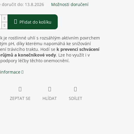
doručit do:
13.8.2026
Možnosti doručení
Přidat do košíku
ík je rostlinné uhlí s rozsáhlým aktivním povrchem
itým pH, díky kterému napomáhá ke snižování
ení trávicího traktu. Hodí se
k prevenci schvácení
průjmů a konečníkové vody
. Lze ho využít i v
 podpory léčby těchto onemocnění.
 informace
ZEPTAT SE
HLÍDAT
SDÍLET