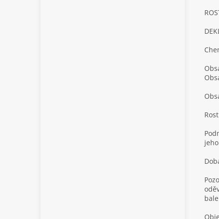
ROS
DEK
Chem
Obsa
Obsa
Obsa
Rost
Podm
jeho
Doba
Pozo
oděv
bale
Obje