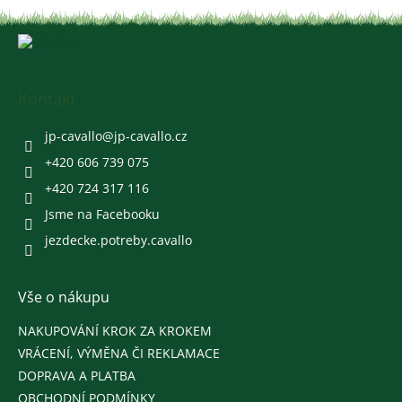
Z
á
p
a
Kontakt
t
í
jp-cavallo
@
jp-cavallo.cz
+420 606 739 075
+420 724 317 116
Jsme na Facebooku
jezdecke.potreby.cavallo
Vše o nákupu
NAKUPOVÁNÍ KROK ZA KROKEM
VRÁCENÍ, VÝMĚNA ČI REKLAMACE
DOPRAVA A PLATBA
OBCHODNÍ PODMÍNKY