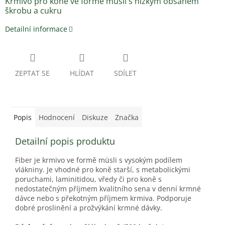
Krmivo pro koně ve formě müsli s nízkým obsahem
škrobu a cukru
Detailní informace
ZEPTAT SE
HLÍDAT
SDÍLET
Popis
Hodnocení
Diskuze
Značka
Detailní popis produktu
Fiber je krmivo ve formě müsli s vysokým podílem
vlákniny. Je vhodné pro koně starší, s metabolickými
poruchami, laminitidou, vředy či pro koně s
nedostatečným příjmem kvalitního sena v denní krmné
dávce nebo s překotným příjmem krmiva. Podporuje
dobré proslinění a prožvýkání krmné dávky.