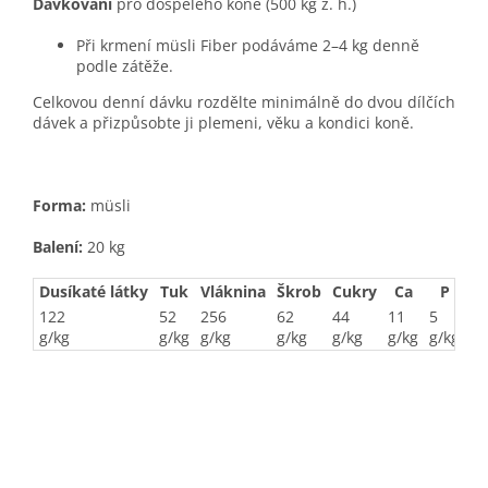
Dávkování
pro dospělého koně (500 kg ž. h.)
Při krmení müsli Fiber podáváme 2–4 kg denně
podle zátěže.
Celkovou denní dávku rozdělte minimálně do dvou dílčích
dávek a přizpůsobte ji plemeni, věku a kondici koně.
Forma:
müsli
Balení:
20 kg
Dusíkaté látky
Tuk
Vláknina
Škrob
Cukry
Ca
P
Se
122
52
256
62
44
11
5
0,
g/kg
g/kg
g/kg
g/kg
g/kg
g/kg
g/kg
m