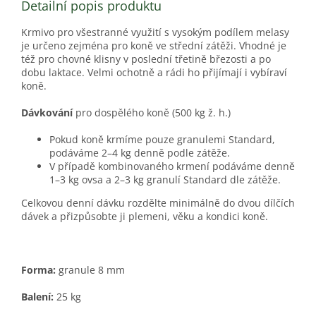
Detailní popis produktu
Krmivo pro všestranné využití s vysokým podílem melasy
je určeno zejména pro koně ve střední zátěži. Vhodné je
též pro chovné klisny v poslední třetině březosti a po
dobu laktace. Velmi ochotně a rádi ho přijímají i vybíraví
koně.
Dávkování
pro dospělého koně (500 kg ž. h.)
Pokud koně krmíme pouze granulemi Standard,
podáváme 2–4 kg denně podle zátěže.
V případě kombinovaného krmení podáváme denně
1–3 kg ovsa a 2–3 kg granulí Standard dle zátěže.
Celkovou denní dávku rozdělte minimálně do dvou dílčích
dávek a přizpůsobte ji plemeni, věku a kondici koně.
Forma:
granule 8 mm
Balení:
25 kg