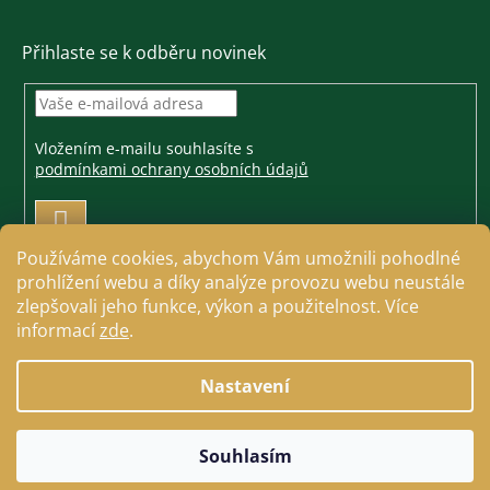
Přihlaste se k odběru novinek
Vložením e-mailu souhlasíte s
podmínkami ochrany osobních údajů
PŘIHLÁSIT
SE
Používáme cookies, abychom Vám umožnili pohodlné
prohlížení webu a díky analýze provozu webu neustále
zlepšovali jeho funkce, výkon a použitelnost. Více
informací
zde
.
Vytvořil Shoptet
Nastavení
Copyright 2026
Jezdecké a farmářské potřeby Cavallo
.
Souhlasím
Všechna práva vyhrazena.