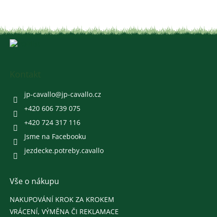
Z
á
p
a
Kontakt
t
í
jp-cavallo
@
jp-cavallo.cz
+420 606 739 075
+420 724 317 116
Jsme na Facebooku
jezdecke.potreby.cavallo
Vše o nákupu
NAKUPOVÁNÍ KROK ZA KROKEM
VRÁCENÍ, VÝMĚNA ČI REKLAMACE