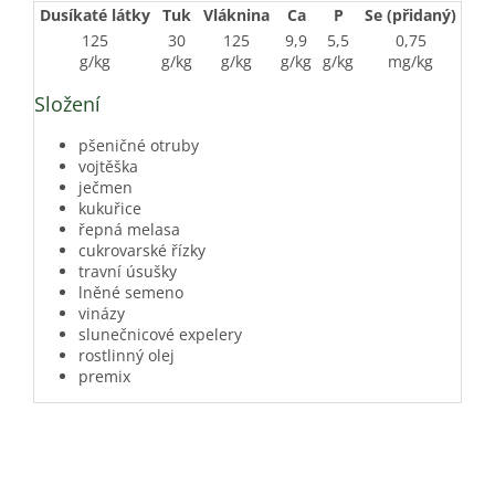
Dusíkaté látky
Tuk
Vláknina
Ca
P
Se (přidaný)
Vit
125
30
125
9,9
5,5
0,75
1
g/kg
g/kg
g/kg
g/kg
g/kg
mg/kg
m.
Složení
pšeničné otruby
vojtěška
ječmen
kukuřice
řepná melasa
cukrovarské řízky
travní úsušky
lněné semeno
vinázy
slunečnicové expelery
rostlinný olej
premix