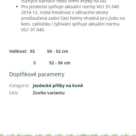
různých barvách nebo zimní krytky na uši.
Pro jezdectví splňuje aktuální normy VG1 01.040
2014-12. nízká hmotnost s větracími otvory
prodloužená zadní část helmy vhodná pro jízdu na
koni, cyklistiku i lyžování splňuje aktuální normu
VG1 01.040.
Velikost: XS 50 - 52 cm
S 52 - 56 cm
Doplňkové parametry
Kategorie
:
Jezdecké přilby na koně
EAN
:
Zvolte variantu