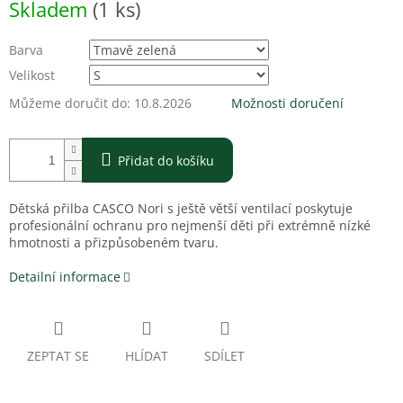
Skladem
(1 ks)
cena:
Barva
Velikost
Můžeme doručit do:
10.8.2026
Možnosti doručení
Přidat do košíku
Dětská přilba CASCO Nori s ještě větší ventilací poskytuje
profesionální ochranu pro nejmenší děti při extrémně nízké
hmotnosti a přizpůsobeném tvaru.
Detailní informace
ZEPTAT SE
HLÍDAT
SDÍLET