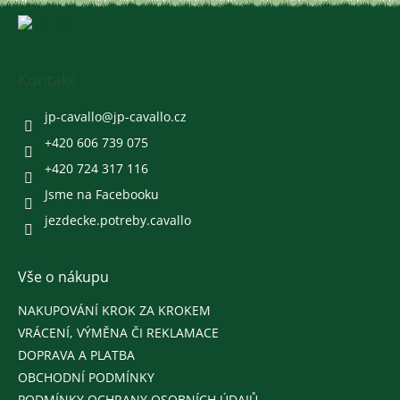
Z
á
p
a
Kontakt
t
í
jp-cavallo
@
jp-cavallo.cz
+420 606 739 075
+420 724 317 116
Jsme na Facebooku
jezdecke.potreby.cavallo
Vše o nákupu
NAKUPOVÁNÍ KROK ZA KROKEM
VRÁCENÍ, VÝMĚNA ČI REKLAMACE
DOPRAVA A PLATBA
OBCHODNÍ PODMÍNKY
PODMÍNKY OCHRANY OSOBNÍCH ÚDAJŮ