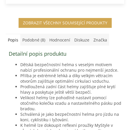
M
A
ZOBRAZIT VŠECHNY SOUVISEJÍCÍ PRODUKTY
Popis
Podobné (8)
Hodnocení
Diskuze
Značka
Detailní popis produktu
Dětská bezpečnostní helma s veselým motivem
nabízí profesionální ochranu pro nejmenší jezdce.
Přilba je extrémně lehká a díky velkým větracím
otvorům zajišťuje optimální cirkulaci vzduchu.
Prodloužená zadní část helmy zajišťuje plné krytí
hlavy a poskytuje ještě větší bezpečí.
Velikost helmy lze pohodlně nastavit pomocí
otočného kolečka vzadu a nastavitelného pásku pod
bradou.
Schválená je jako bezpečnostní helma pro jízdu na
koni, cyklistiku i lyžování.
K helmě lze dokoupit reflexní proužky MyStyle v