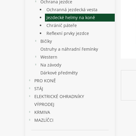
p
Ochrana jezdce
a
Ochranná jezdecká vesta
n
Jezdecké helmy na koně
e
Chránič páteře
l
Reflexní prvky jezdce
Bičíky
Ostruhy a náhradní řemínky
Western
Na závody
Dárkové předměty
PRO KONĚ
STÁJ
ELEKTRICKÉ OHRADNÍKY
VÝPRODEJ
KRMIVA
MAZLÍČCI