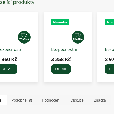
sející produkty
Novinka
Nov
Z
Z
ZDARMA
D
ZDARMA
D
A
A
ezpečnostní
Bezpečnostní
Bezp
R
R
esta SWING P19
vesta SWING P24
vest
 360 Kč
3 258 Kč
2 9
M
M
 dospělá
MAX - dospělá
MAX 
A
A
DETAIL
DETAIL
DE
s
Podobné (8)
Hodnocení
Diskuze
Značka