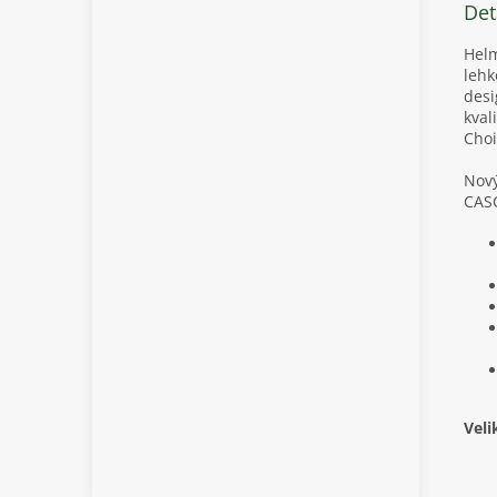
Det
Helm
lehk
desi
kval
Choi
Nový
CAS
Veli