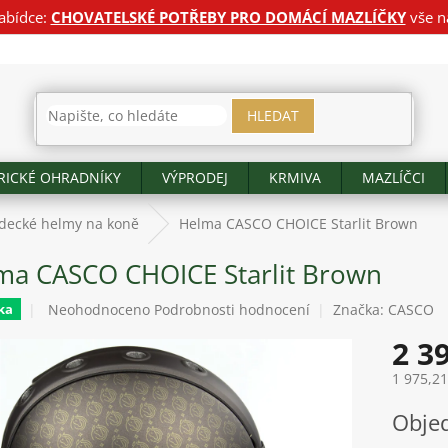
abídce:
CHOVATELSKÉ POTŘEBY PRO DOMÁCÍ MAZLÍČKY
vše n
HLEDAT
RICKÉ OHRADNÍKY
VÝPRODEJ
KRMIVA
MAZLÍČCI
zdecké helmy na koně
Helma CASCO CHOICE Starlit Brown
ma CASCO CHOICE Starlit Brown
Průměrné
Neohodnoceno
Podrobnosti hodnocení
Značka:
CASCO
ka
hodnocení
2 3
produktu
je
1 975,2
0,0
z
Měrná
Obje
5
cena:
hvězdiček.