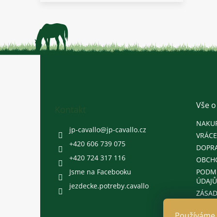
Z
á
p
a
t
Vše o
Kontakt
í
NAKU
jp-cavallo
@
jp-cavallo.cz
VRÁCE
+420 606 739 075
DOPRA
+420 724 317 116
OBCH
Jsme na Facebooku
PODM
ÚDAJŮ
jezdecke.potreby.cavallo
ZÁSAD
Používáme 