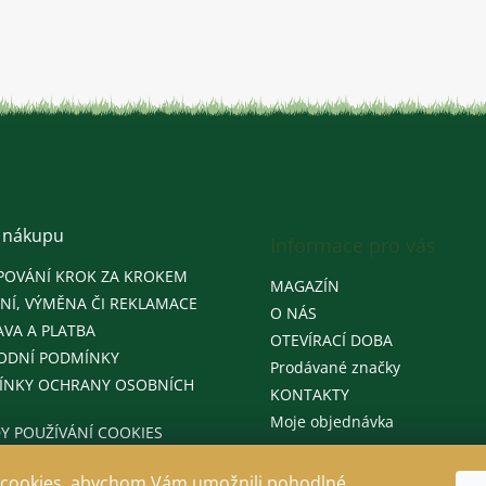
 nákupu
Informace pro vás
POVÁNÍ KROK ZA KROKEM
MAGAZÍN
NÍ, VÝMĚNA ČI REKLAMACE
O NÁS
VA A PLATBA
OTEVÍRACÍ DOBA
ODNÍ PODMÍNKY
Prodávané značky
ÍNKY OCHRANY OSOBNÍCH
KONTAKTY
Moje objednávka
Y POUŽÍVÁNÍ COOKIES
cookies, abychom Vám umožnili pohodlné