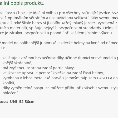
ailní popis produktu
a Casco Choice je ideální volbou pro všechny začínající jezdce. Vy
ostí, optimálním větráním a nastavitelnou velikostí. Díky svému m
gnu a široké škále barev si ji oblíbí každý mladý jezdec. Vyrobená z
itních materiálů, splňuje nejvyšší bezpečnostní standardy. Helma 
ce je zárukou bezpečnosti a pohodlí při každém jízdním výkonu.
 model nejoblíbenější juniorské jezdecké helmy na koně od němec
CO:
zajišťuje extrémní bezpečnost díky účinné tlumící vrstvě Imold a
vnější skořepině,
má zvýšenou ochrana zadní partie hlavy,
velikost se upravuje pomocí kolečka na zadní části helmy,
vyrobena v lehce metalické barvě s jemným nápisem CASCO a o
koníků,
díky vyměnitelné paspulce můžete přilbu přizpůsobit svému stylu
oblečení.
kost: UNI 52-56cm,