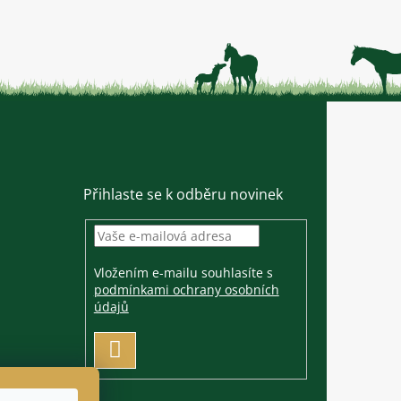
Přihlaste se k odběru novinek
Vložením e-mailu souhlasíte s
podmínkami ochrany osobních
údajů
PŘIHLÁSIT
SE