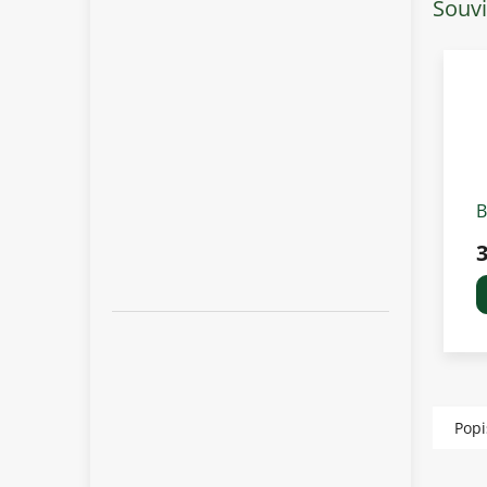
Souvi
B
v
3
-
Popi