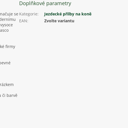
Doplňkové parametry
značuje se
Kategorie
:
Jezdecké přilby na koně
odernímu
EAN
:
Zvolte variantu
 vysoce
Casco
ké firmy
 pevné
brázkem
 či barvě