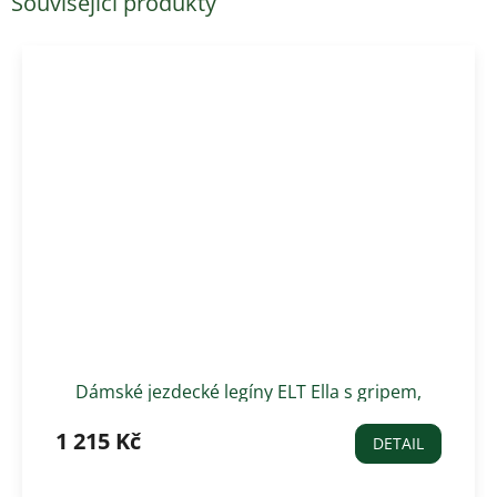
Související produkty
Dámské jezdecké legíny ELT Ella s gripem,
černé
1 215 Kč
DETAIL