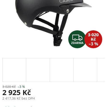
3 020
Z
Kč
ZDARMA
–3 %
D
A
R
M
A
3 020 Kč
–3 %
2 925 Kč
2 417,36 Kč bez DPH
Měrná