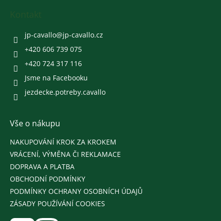
p
a
Kontakt
t
í
jp-cavallo
@
jp-cavallo.cz
+420 606 739 075
+420 724 317 116
Jsme na Facebooku
jezdecke.potreby.cavallo
Vše o nákupu
NAKUPOVÁNÍ KROK ZA KROKEM
VRÁCENÍ, VÝMĚNA ČI REKLAMACE
DOPRAVA A PLATBA
OBCHODNÍ PODMÍNKY
PODMÍNKY OCHRANY OSOBNÍCH ÚDAJŮ
ZÁSADY POUŽÍVÁNÍ COOKIES