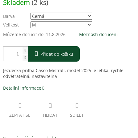
Skladem
(2 ks)
cena:
Barva
Velikost
Můžeme doručit do:
11.8.2026
Možnosti doručení
Přidat do košíku
Jezdecká přilba Casco Mistrall, model 2025 je lehká, rychle
odvětratelná, nastavitelná
Detailní informace
ZEPTAT SE
HLÍDAT
SDÍLET