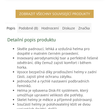
A
ZOBRAZIT VŠECHNY SOUVISEJÍCÍ PRODUKTY
Popis
Podobné (8)
Hodnocení
Diskuze
Značka
Detailní popis produktu
Skvěle padnoucí, lehká a vzdušná helma pro
dospělé v matném černém provedení.
Inovovaný aerodynamický tvar a perfektně řešené
odvětrání, díky čemuž zajistí komfort i během
horka.
Vysoce bezpečná díky prodloužení helmy v zadní
části, zajistí plné ochranu zátylku.
Jednoduché a rychlé nastavení podbradních
řemínků.
Helma je vybavena Disk-Fit systémem, který
umožňuje upravení velikosti dle potřeby.
Skelet helmy je měkce a příjemně polstrovaný.
Součástí helmy je polohovatelný kšilt ve dvou
variantách (krátký, delší).