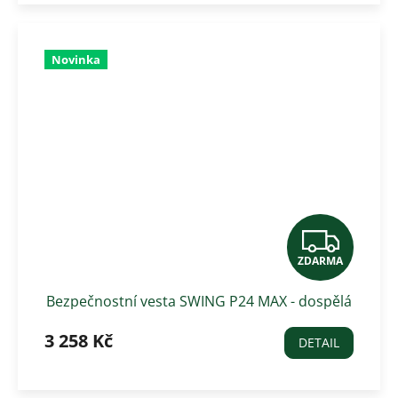
Novinka
Z
ZDARMA
D
Bezpečnostní vesta SWING P24 MAX - dospělá
A
3 258 Kč
R
DETAIL
M