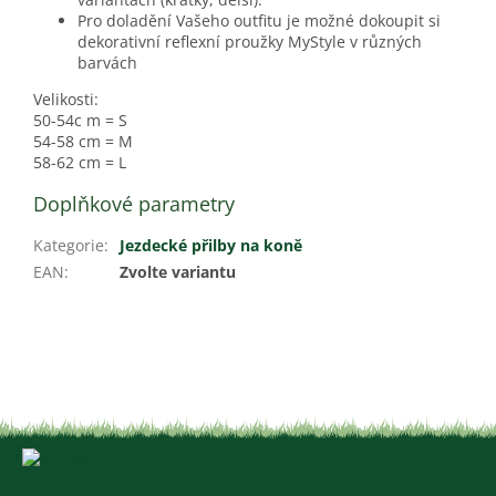
Pro doladění Vašeho outfitu je možné dokoupit si
dekorativní reflexní proužky MyStyle v různých
barvách
Velikosti:
50-54c m = S
54-58 cm = M
58-62 cm = L
Doplňkové parametry
Kategorie
:
Jezdecké přilby na koně
EAN
:
Zvolte variantu
Z
á