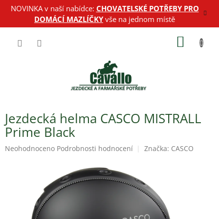
Přejít
NOVINKA v naší nabídce:
CHOVATELSKÉ POTŘEBY PRO
na
DOMÁCÍ MAZLÍČKY
vše na jednom místě
obsah
NÁKUP
KOŠÍK
Jezdecká helma CASCO MISTRALL
Prime Black
Průměrné
Neohodnoceno
Podrobnosti hodnocení
Značka:
CASCO
hodnocení
produktu
je
0,0
z
5
hvězdiček.