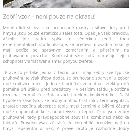
Zebří vzor – není pouze na okrasu!
Mnoho lidí si myslí, že pruhované masky a síťové deky proti
hmyzu jsou pouze estetickou záležitostí. Opak je však pravdou.
Ačkoliv jde zatím spíše o vědeckou teorii, řada
experimentálních studií ukazuje, že především ovádi a mouchy
mají potíže se správným zaměřením a přistáním na
pruhovaném povrchu. Kontrastní vzor totiž narušuje jejich
schopnost vnímat tvar a směr pohybu zvířete.
Právě to je také jedna z teorií, proč mají zebry své typické
pruhování. Je však třeba dodat, že pruhované zbarvení u zeber
může mít více funkcí. Jedna z teorií říká, že matoucí efekt pruhů
pomáhá při útěku před predátory – v běžícím stádu je obtížné
rozeznat jednotlivá zvířata a zacílit útok na konkrétní kus. Další
hypotéza zase tvrdí, že pruhy mohou hrát roli v termoregulaci,
protože rozdílná absorpce tepla mezi černými a bílými částmi
může napomáhat ke zvládání vyšších teplot. Proč jsou zebry
pruhované, tedy pravděpodobně souvisí s kombinací několika
faktorů. Pravdou však zůstává, že černobílé proužky mají na
hmyz repelentní účinek. A právě proto je rozhodně dobrý