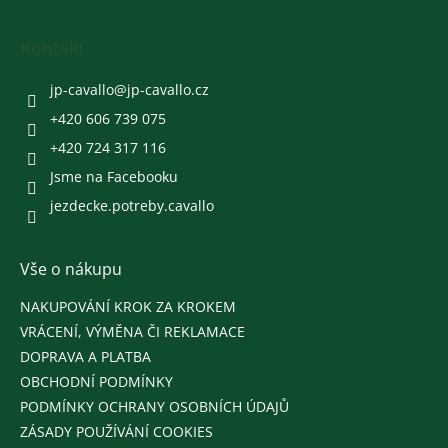
á
p
a
Kontakt
t
í
jp-cavallo
@
jp-cavallo.cz
+420 606 739 075
+420 724 317 116
Jsme na Facebooku
jezdecke.potreby.cavallo
Vše o nákupu
NAKUPOVÁNÍ KROK ZA KROKEM
VRÁCENÍ, VÝMĚNA ČI REKLAMACE
DOPRAVA A PLATBA
OBCHODNÍ PODMÍNKY
PODMÍNKY OCHRANY OSOBNÍCH ÚDAJŮ
ZÁSADY POUŽÍVÁNÍ COOKIES