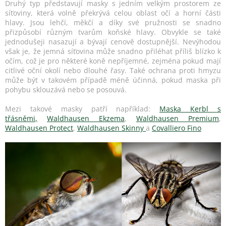
Druhý typ představují masky s jedním velkým prostorem ze
síťoviny, která volně překrývá celou oblast očí a horní části
hlavy. Jsou lehčí, měkčí a díky své pružnosti se snadno
přizpůsobí různým tvarům koňské hlavy. Obvykle se také
jednodušeji nasazují a bývají cenově dostupnější. Nevýhodou
však je, že jemná síťovina může snadno přiléhat příliš blízko k
očím, což je pro některé koně nepříjemné, zejména pokud mají
citlivé oční okolí nebo dlouhé řasy. Také ochrana proti hmyzu
může být v takovém případě méně účinná, pokud maska při
pohybu sklouzává nebo se posouvá.
Mezi takové masky patří například:
Maska Kerbl s
třásněmi
,
Waldhausen Ekzema
,
Waldhausen Premium
,
Waldhausen Protect
,
Waldhausen Skinny
a
Covalliero Fino