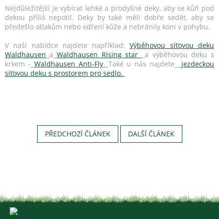
Nejdůležitější je vybírat lehké a prodyšné deky, aby se kůň pod
dekou příliš nepotil. Deky by také měli dobře sedět, aby se
předešlo otlakům nebo odření kůže a nebránily koni v pohybu.
V naší nabídce najdete například:
Výběhovou síťovou deku
Waldhausen
a
Waldhausen Rising star
a výběhovou deku s
krkem -
Waldhausen Anti-Fly
.
Také u nás najdete
jezdeckou
síťovou deku s prostorem pro sedlo.
PŘEDCHOZÍ ČLÁNEK
DALŠÍ ČLÁNEK
Z