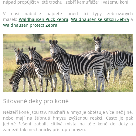
nápad propůjčit v létě trochu „zebří kamufláže“ i vašemu koni.
V naší nabídce najdete hned tři typy zebrovaných
masek:
Waldhausen Puck Zebra
,
Waldhausen se síťkou Zebra
a
Waldhausen protect Zebra
Síťované deky pro koně
Někteří koně jsou tzv. muchaři a hmyz je obtěžuje více než jiné,
nebo mají na štípnutí hmyzu zvýšenou reakci. Často je pak
jediné řešení zabalit citlivá místa na těle koně do deky a
zamezit tak mechanicky přístupu hmyzu.