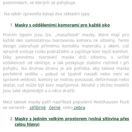
podmínkách, ve kterých se pohybuje.
Na výběr zpravidla bývají dva základní typy:
Masky s oddělenými komorami pro každé oko
Prvním typem jsou tzv. „masařkové“ masky, které mají pro
každé oko samostatnou tvarovanou komoru ze síťoviny. Tento
design zabraňuje přímému kontaktu materiálu s okem, což
výrazně snižuje riziko podráždění a zajišťuje koni lepší komfort.
Díky pevnému tvarování maska drží síťovinu v určité
vzdálenosti od obličeje, a tak poskytuje stabilní rozhled i při
pohybu. Na druhou stranu je ale potřeba, aby taková maska
perfektně seděla – pokud se špatně nasadí nebo není ve
správné velikosti, komory se mohou posouvat, deformovat nebo
otáčet, což může být koni nepříjemné. Mnohé z těchto modelů
jsou také objemnější a o něco dražší.
Mezi takové masky patří například populární Waldhausen Puck
ve variantě-
stříbrné
,
černé
, nebo
zebra
Masky s jedním velkým prostorem (volná síťovina přes
celou hlavu)