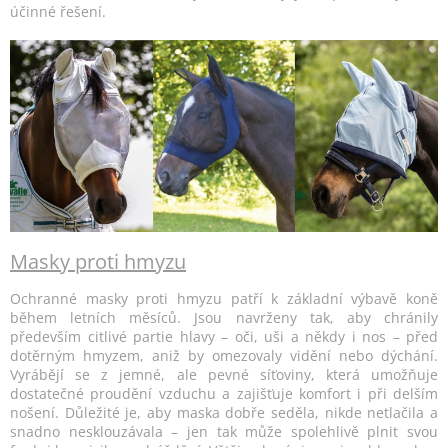
účinné řešení.
Masky proti hmyzu
Ochranné masky proti hmyzu patří k základní výbavě koně
během letních měsíců. Jsou navrženy tak, aby chránily
především citlivé partie hlavy – oči, uši a někdy i nos – před
dotěrným hmyzem, aniž by omezovaly vidění nebo dýchání.
Vyrábějí se z jemné, ale pevné síťoviny, která umožňuje
dostatečné proudění vzduchu a zajišťuje komfort i při delším
nošení. Důležité je, aby maska dobře seděla, nikde netlačila a
snadno nesklouzávala – jen tak může spolehlivě plnit svou