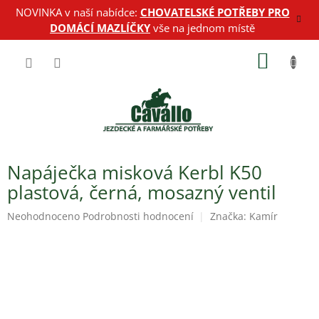
Přejít
NOVINKA v naší nabídce:
CHOVATELSKÉ POTŘEBY PRO
na
DOMÁCÍ MAZLÍČKY
vše na jednom místě
obsah
NÁKUP
KOŠÍK
Napáječka misková Kerbl K50
plastová, černá, mosazný ventil
Průměrné
Neohodnoceno
Podrobnosti hodnocení
Značka:
Kamír
hodnocení
produktu
je
0,0
z
5
hvězdiček.