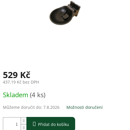
529 Kč
437,19 Kč bez DPH
Měrná
Skladem
(4 ks)
cena:
Můžeme doručit do:
7.8.2026
Možnosti doručení
Přidat do košíku