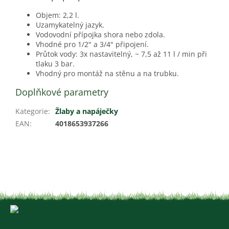
Objem: 2,2 l.
Uzamykatelný jazyk.
Vodovodní přípojka shora nebo zdola.
Vhodné pro 1/2" a 3/4" připojení.
Průtok vody: 3x nastavitelný, ~ 7,5 až 11 l / min při
tlaku 3 bar.
Vhodný pro montáž na stěnu a na trubku.
Doplňkové parametry
Kategorie
:
Žlaby a napáječky
EAN
:
4018653937266
Z
á