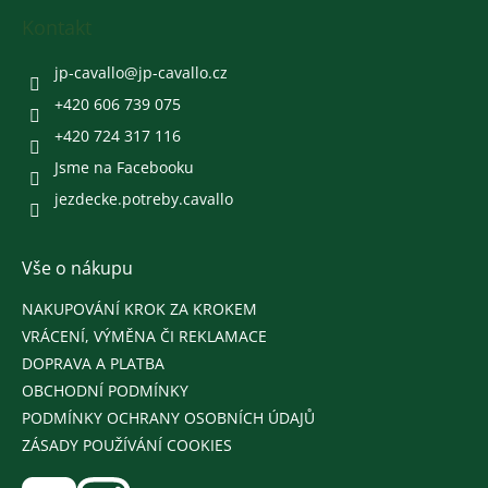
p
a
Kontakt
t
í
jp-cavallo
@
jp-cavallo.cz
+420 606 739 075
+420 724 317 116
Jsme na Facebooku
jezdecke.potreby.cavallo
Vše o nákupu
NAKUPOVÁNÍ KROK ZA KROKEM
VRÁCENÍ, VÝMĚNA ČI REKLAMACE
DOPRAVA A PLATBA
OBCHODNÍ PODMÍNKY
PODMÍNKY OCHRANY OSOBNÍCH ÚDAJŮ
ZÁSADY POUŽÍVÁNÍ COOKIES