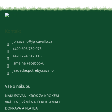
Z
á
p
a
Kontakt
t
í
jp-cavallo
@
jp-cavallo.cz
+420 606 739 075
+420 724 317 116
Jsme na Facebooku
jezdecke.potreby.cavallo
Vše o nákupu
NAKUPOVÁNÍ KROK ZA KROKEM
VRÁCENÍ, VÝMĚNA ČI REKLAMACE
DOPRAVA A PLATBA