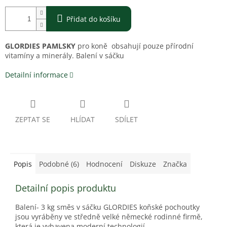
Přidat do košíku
GLORDIES PAMLSKY
pro koně obsahují pouze přírodní
vitamíny a minerály. Balení v sáčku
Detailní informace
ZEPTAT SE
HLÍDAT
SDÍLET
Popis
Podobné (6)
Hodnocení
Diskuze
Značka
Detailní popis produktu
Balení- 3 kg směs v sáčku GLORDIES koňské pochoutky
jsou vyráběny ve středně velké německé rodinné firmě,
která je vybavena moderní technologií.