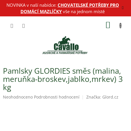
Přejít
NOVINKA v naší nabídce:
CHOVATELSKÉ POTŘEBY PRO
na
DOMÁCÍ MAZLÍČKY
vše na jednom místě
obsah
NÁKUP
KOŠÍK
Pamlsky GLORDIES směs (malina,
meruňka-broskev,jablko,mrkev) 3
kg
Průměrné
Neohodnoceno
Podrobnosti hodnocení
Značka:
Glord.cz
hodnocení
produktu
je
0,0
z
5