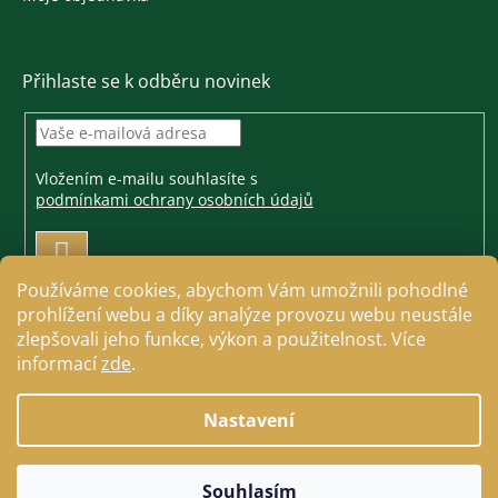
Přihlaste se k odběru novinek
Vložením e-mailu souhlasíte s
podmínkami ochrany osobních údajů
PŘIHLÁSIT
SE
Používáme cookies, abychom Vám umožnili pohodlné
prohlížení webu a díky analýze provozu webu neustále
zlepšovali jeho funkce, výkon a použitelnost. Více
informací
zde
.
Vytvořil Shoptet
Nastavení
Copyright 2026
Jezdecké a farmářské potřeby Cavallo
.
Souhlasím
Všechna práva vyhrazena.