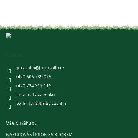
Z
á
p
a
Kontakt
t
í
jp-cavallo
@
jp-cavallo.cz
+420 606 739 075
+420 724 317 116
Jsme na Facebooku
jezdecke.potreby.cavallo
Vše o nákupu
NAKUPOVÁNÍ KROK ZA KROKEM