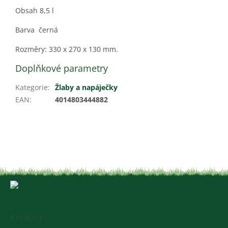
Obsah 8,5 l
Barva černá
Rozměry: 330 x 270 x 130 mm.
Doplňkové parametry
Kategorie
:
Žlaby a napáječky
EAN
:
4014803444882
Z
á
p
a
Kontakt