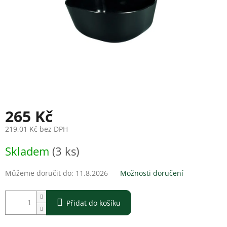
265 Kč
219,01 Kč bez DPH
Měrná
Skladem
(3 ks)
cena:
Můžeme doručit do:
11.8.2026
Možnosti doručení
Přidat do košíku