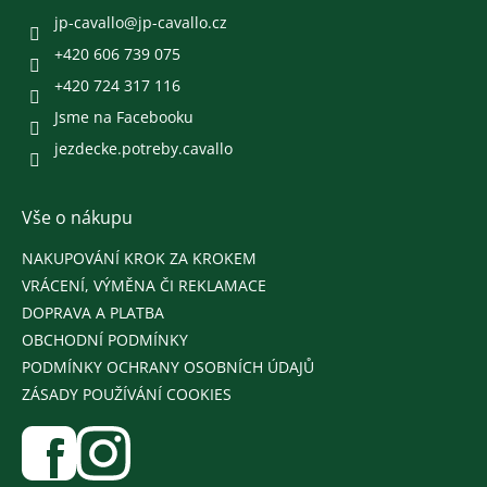
t
í
jp-cavallo
@
jp-cavallo.cz
+420 606 739 075
+420 724 317 116
Jsme na Facebooku
jezdecke.potreby.cavallo
Vše o nákupu
NAKUPOVÁNÍ KROK ZA KROKEM
VRÁCENÍ, VÝMĚNA ČI REKLAMACE
DOPRAVA A PLATBA
OBCHODNÍ PODMÍNKY
PODMÍNKY OCHRANY OSOBNÍCH ÚDAJŮ
ZÁSADY POUŽÍVÁNÍ COOKIES