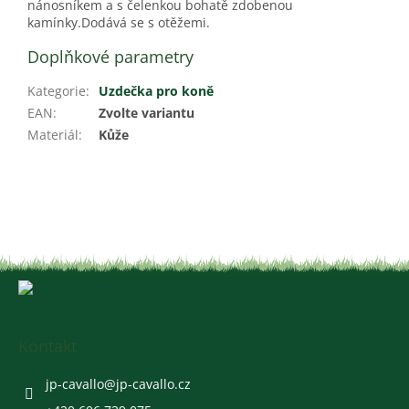
nánosníkem a s čelenkou bohatě zdobenou
kamínky.Dodává se s otěžemi.
Doplňkové parametry
Kategorie
:
Uzdečka pro koně
EAN
:
Zvolte variantu
Materiál
:
Kůže
Z
á
p
a
Kontakt
t
í
jp-cavallo
@
jp-cavallo.cz